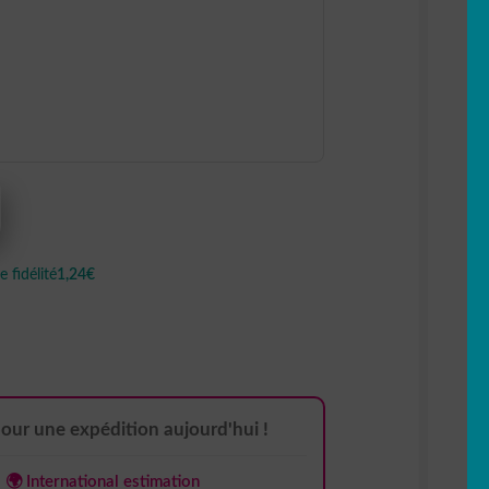
 fidélité
1,24€
pour une expédition aujourd'hui !
🌍 International estimation