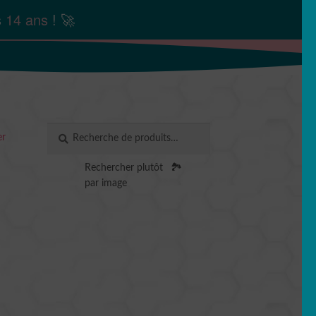
s
14 ans
! 🚀
Recherche
RECHERCHE
er
pour :
Rechercher plutôt
🏞️
par image