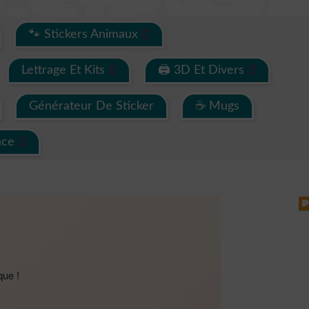
🐾 Stickers Animaux
Lettrage Et Kits
🖨 3D Et Divers
Générateur De Sticker
☕ Mugs
ace
que !