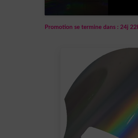
Promotion se termine dans :
24j 22