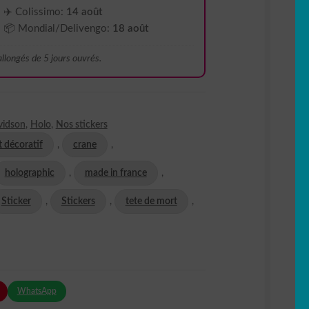
✈️ Colissimo:
14 août
📦 Mondial/Delivengo:
18 août
 allongés de 5 jours ouvrés.
vidson
,
Holo
,
Nos stickers
t décoratif
,
crane
,
holographic
,
made in france
,
Sticker
,
Stickers
,
tete de mort
,
WhatsApp