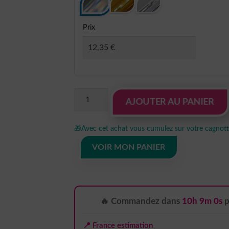
Prix
quantité
AJOUTER AU PANIER
de
Sticker
🎁
Avec cet achat vous cumulez sur votre cagnotte
holographic
pour
VOIR MON PANIER
votre
moto
Harley
crâne
🔥 Commandez dans
10h 8m 59s
2
📍 France estimation