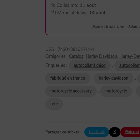
🚀 Colissimo:
11 août
📦 Mondial Relay:
14 août
Asie et Etats Unis : délais
UGS :
7430138101911-1
Catégories :
Catalog
,
Harley Davidson
,
Harley-Da
Étiquettes :
autocollant déco
,
autocollan
fabriqué en france
,
harley davidson
,
motorcycle accessory
,
motorcycle
,
tete
Facebook
X
Pinterest
Partager ce sticker :