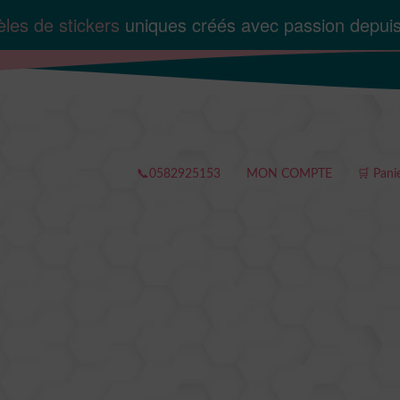
les de stickers
uniques créés avec passion depui
📞0582925153
MON COMPTE
🛒 Pani