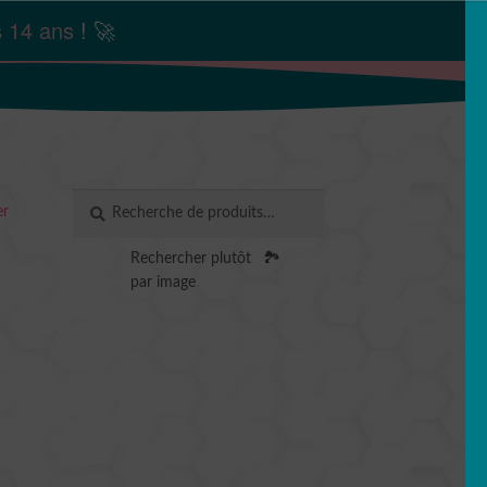
s
14 ans
! 🚀
Recherche
RECHERCHE
er
pour :
Rechercher plutôt
🏞️
par image