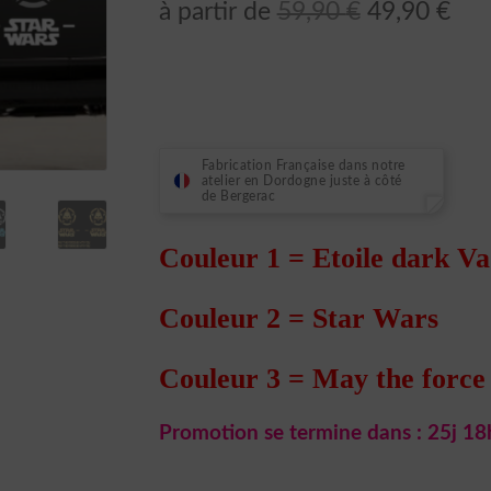
Le
Le
à partir de
59,90
€
49,90
€
prix
prix
initial
act
était :
est 
59,90 €.
49,
Fabrication Française dans notre
atelier en Dordogne juste à côté
de Bergerac
Couleur 1 = Etoile dark V
Couleur 2 = Star Wars
Couleur 3 = May the force
Promotion se termine dans :
25j 18