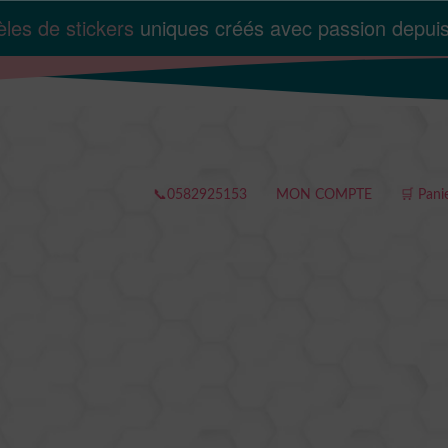
l
les de stickers
uniques créés avec passion depui
 €.
📞0582925153
MON COMPTE
🛒 Pani