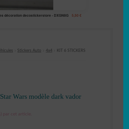
hes décoration decostickerstore - DXGN8G
5,50
€
éhicules
Stickers Auto
4x4
KIT 6 STICKERS
4 Star Wars modèle dark vador
) par cet article.