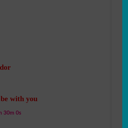
uel
:
90 €.
ador
 be with you
h 29m 59s