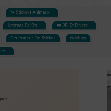
🐾 Stickers Animaux
Lettrage Et Kits
🖨 3D Et Divers
Générateur De Sticker
☕ Mugs
ace
que !