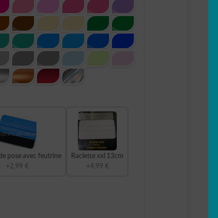
de pose avec feutrine
Raclette xxl 13cm
+2,99 €
+4,99 €