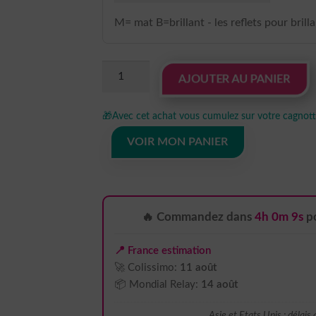
M= mat B=brillant - les reflets pour brill
quantité
AJOUTER AU PANIER
de
sticker
🎁
Avec cet achat vous cumulez sur votre cagnotte
autocollant
Animaux
VOIR MON PANIER
chat
zen
yoga
9
🔥 Commandez dans
4h 0m 8s
po
9BPRU
📍 France estimation
🚀 Colissimo:
11 août
📦 Mondial Relay:
14 août
Asie et Etats Unis : délais