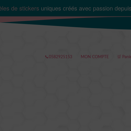
les de stickers
uniques créés avec passion depui
📞0582925153
MON COMPTE
🛒 Pani