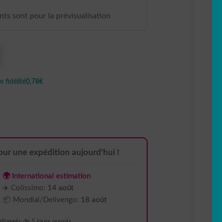
ants sont pour la prévisualisation
 fidélité
0,78€
ur une expédition aujourd'hui !
🌍 International estimation
✈️ Colissimo:
14 août
📦 Mondial/Delivengo:
18 août
 allongés de 5 jours ouvrés.