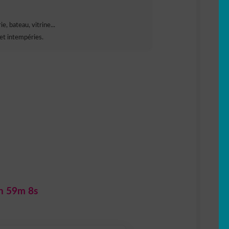
e, bateau, vitrine...
et intempéries.
h 59m 7s