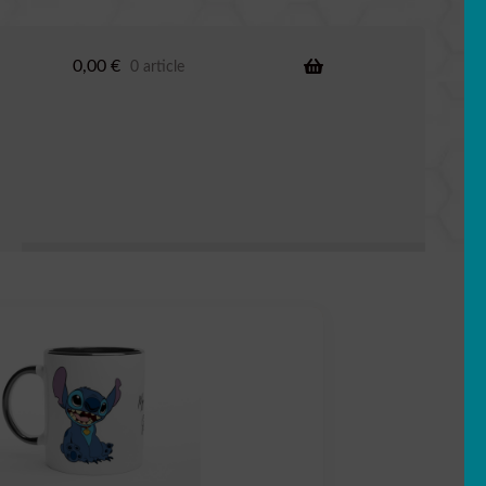
0,00
€
0 article