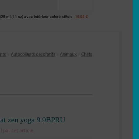
5 ml (11 oz) avec intérieur coloré stitch
15,99
€
nts
Autocollants décoratifs
Animaux
Chats
chat zen yoga 9 9BPRU
) par cet article.