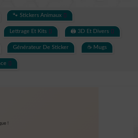
🐾 Stickers Animaux
Lettrage Et Kits
🖨 3D Et Divers
Générateur De Sticker
☕ Mugs
ace
que !