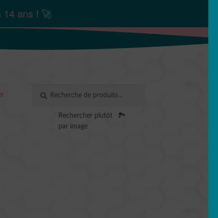
s
14 ans
! 🚀
Recherche
RECHERCHE
er
pour :
Rechercher plutôt
🏞️
par image