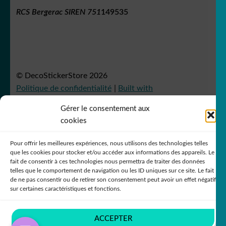
RCS Bergerac SIREN 751
149535
© DecoStickerStore 2026
Politique de confidentialité
Built with
WooCommerce
.
Gérer le consentement aux
cookies
Pour offrir les meilleures expériences, nous utilisons des technologies telles
que les cookies pour stocker et/ou accéder aux informations des appareils. Le
fait de consentir à ces technologies nous permettra de traiter des données
telles que le comportement de navigation ou les ID uniques sur ce site. Le fait
de ne pas consentir ou de retirer son consentement peut avoir un effet négatif
sur certaines caractéristiques et fonctions.
ACCEPTER