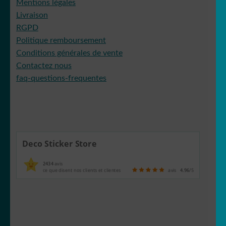
Mentions légales
Livraison
RGPD
Politique remboursement
Conditions générales de vente
Contactez nous
faq-questions-frequentes
Deco Sticker Store
2434
avis
ce que disent nos clients et clientes
avis
4.96
/5