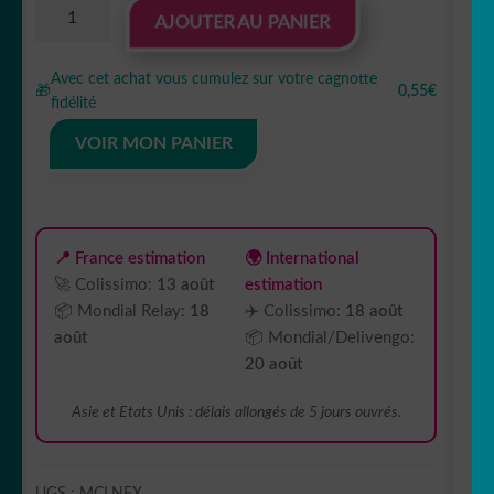
quantité
AJOUTER AU PANIER
de
Sticker
Avec cet achat vous cumulez sur votre cagnotte
autocollant
🎁
0,55€
fidélité
Autocollants
Drone
VOIR MON PANIER
décoration
decostickerstore
-
MCLNFX
📍 France estimation
🌍 International
🚀 Colissimo:
13 août
estimation
📦 Mondial Relay:
18
✈️ Colissimo:
18 août
août
📦 Mondial/Delivengo:
20 août
Asie et Etats Unis : délais allongés de 5 jours ouvrés.