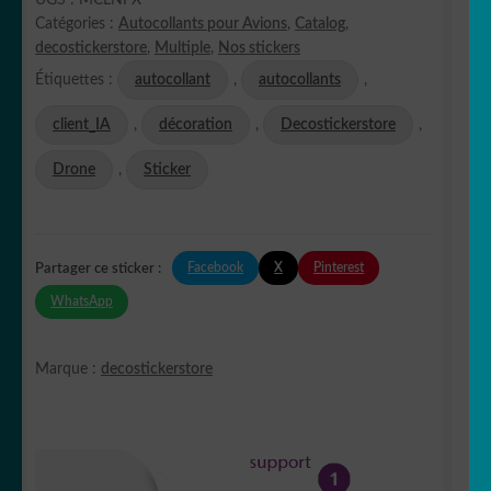
UGS :
MCLNFX
Catégories :
Autocollants pour Avions
,
Catalog
,
decostickerstore
,
Multiple
,
Nos stickers
Étiquettes :
autocollant
,
autocollants
,
client_IA
,
décoration
,
Decostickerstore
,
Drone
,
Sticker
Facebook
X
Pinterest
Partager ce sticker :
WhatsApp
Marque :
decostickerstore