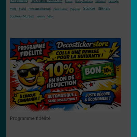
Décoration
Décoration Intérieure
Intérieur
Lettrage
France
Harley Davidson
Sticker
Stickers
Mural
Personnalisation
Moto
Personnaliser
Polyester
Stickers Muraux
Vélo
Versace
Programme fidélité