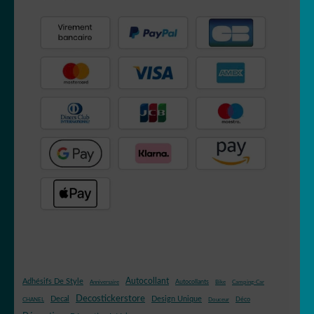
Autocollant
Adhésifs De Style
Autocollants
Anniversaire
Bike
Camping-Car
Decostickerstore
Decal
Design Unique
Déco
CHANEL
Douceur