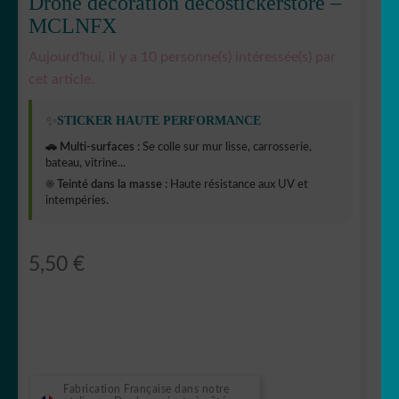
Drone décoration decostickerstore –
MCLNFX
Aujourd'hui, il y a 10 personne(s) intéressée(s) par
cet article.
✨
STICKER HAUTE PERFORMANCE
🚗 Multi-surfaces :
Se colle sur mur lisse, carrosserie,
bateau, vitrine...
☀️ Teinté dans la masse :
Haute résistance aux UV et
intempéries.
5,50
€
Fabrication Française dans notre