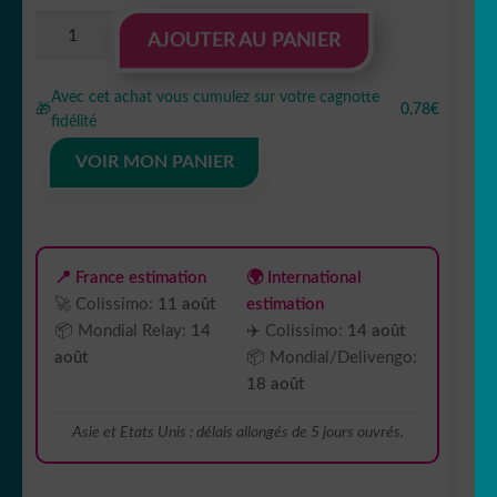
quantité
AJOUTER AU PANIER
de
sticker
Avec cet achat vous cumulez sur votre cagnotte
autocollant
🎁
0,78€
fidélité
Batman
hero
VOIR MON PANIER
4
QLV8P
📍 France estimation
🌍 International
🚀 Colissimo:
11 août
estimation
📦 Mondial Relay:
14
✈️ Colissimo:
14 août
août
📦 Mondial/Delivengo:
18 août
Asie et Etats Unis : délais allongés de 5 jours ouvrés.