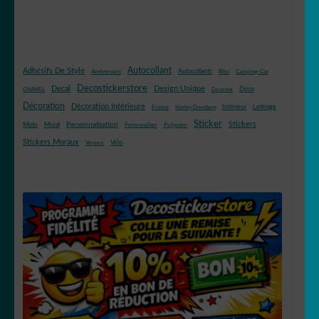
Autocollant
Adhésifs De Style
Autocollants
Anniversaire
Bike
Camping-Car
Decostickerstore
Decal
Design Unique
Déco
CHANEL
Douceur
Décoration
Décoration Intérieure
Intérieur
Lettrage
France
Harley Davidson
Sticker
Stickers
Mural
Personnalisation
Moto
Personnaliser
Polyester
Stickers Muraux
Vélo
Versace