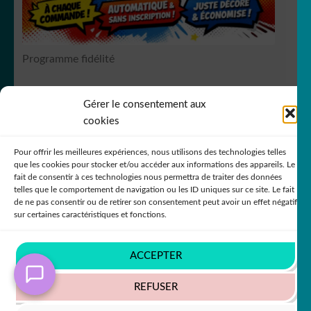
Programme fidélité
Gérer le consentement aux
RCS Bergerac SIREN 751
149535
cookies
Pour offrir les meilleures expériences, nous utilisons des technologies telles
que les cookies pour stocker et/ou accéder aux informations des appareils. Le
fait de consentir à ces technologies nous permettra de traiter des données
telles que le comportement de navigation ou les ID uniques sur ce site. Le fait
de ne pas consentir ou de retirer son consentement peut avoir un effet négatif
© DecoStickerStore 2026
sur certaines caractéristiques et fonctions.
Politique de confidentialité
Built with
In order to provide you with a better service, our
WooCommerce
.
website is restructuring its languages - Afin de vous
ACCEPTER
donner un meilleur service, notre site restructure ses
langues
REFUSER
Ignorer