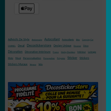
Autocollant
Adhésifs De Style
Autocollants
Anniversaire
Bike
Camping-Car
Decostickerstore
Decal
Design Unique
Déco
CHANEL
Douceur
Décoration
Décoration Intérieure
Intérieur
Lettrage
France
Harley Davidson
Sticker
Stickers
Mural
Personnalisation
Moto
Personnaliser
Polyester
Stickers Muraux
Vélo
Versace