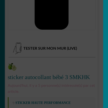
Votre espace
LE
MENU
ENFANT
TESTER SUR MON MUR (LIVE)
sticker autocollant bébé 3 SMKHK
Aujourd'hui, il y a 5 personne(s) intéressée(s) par cet
article.
✨
STICKER HAUTE PERFORMANCE