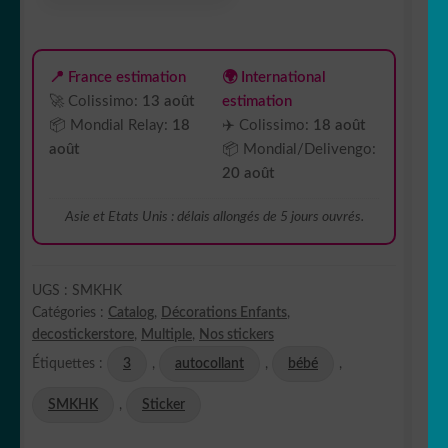
📍 France estimation
🌍 International
🚀 Colissimo:
13 août
estimation
📦 Mondial Relay:
18
✈️ Colissimo:
18 août
août
📦 Mondial/Delivengo:
20 août
Asie et Etats Unis : délais allongés de 5 jours ouvrés.
UGS :
SMKHK
Catégories :
Catalog
,
Décorations Enfants
,
decostickerstore
,
Multiple
,
Nos stickers
Étiquettes :
3
,
autocollant
,
bébé
,
SMKHK
,
Sticker