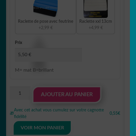
Raclette de pose avec feutrine
Raclette xxl 13cm
+2,99 €
+4,99 €
Prix
M= mat B=brillant
quantité
AJOUTER AU PANIER
de
sticker
Avec cet achat vous cumulez sur votre cagnotte
autocollant
🎁
0,55€
fidélité
bébé
3
VOIR MON PANIER
SMKHK