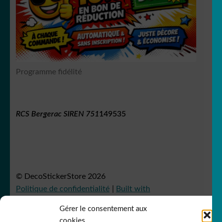
Programme fidélité
RCS Bergerac SIREN 751
149535
© DecoStickerStore 2026
Politique de confidentialité
Built with
WooCommerce
.
Gérer le consentement aux
cookies