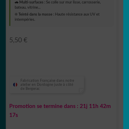
🚗 Multi-surfaces :
Se colle sur mur lisse, carrosserie,
bateau, vitrine...
☀️ Teinté dans la masse :
Haute résistance aux UV et
intempéries.
5,50
€
Fabrication Française dans notre
atelier en Dordogne juste à côté
de Bergerac
Promotion se termine dans :
21j 11h 42m
16s