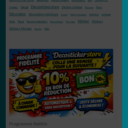
Adhésifs De Style
Autocollants
Anniversaire
Bike
Camping-Car
Decostickerstore
Decal
Design Unique
Déco
CHANEL
Douceur
Décoration
Décoration Intérieure
Intérieur
Lettrage
France
Harley Davidson
Sticker
Stickers
Mural
Personnalisation
Moto
Personnaliser
Polyester
Stickers Muraux
Vélo
Versace
Programme fidélité