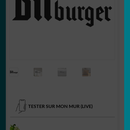
OUVRIR
Votre espace
LE
MENU
ENFANT
TESTER SUR MON MUR (LIVE)