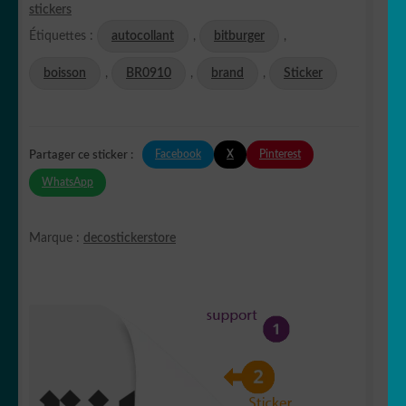
stickers
Étiquettes :
autocollant
,
bitburger
,
boisson
,
BR0910
,
brand
,
Sticker
Facebook
X
Pinterest
Partager ce sticker :
WhatsApp
Marque :
decostickerstore