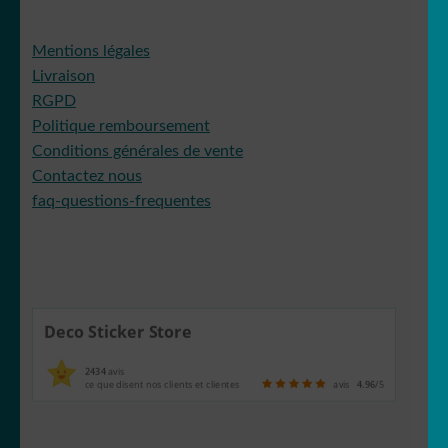
Mentions légales
Livraison
RGPD
Politique remboursement
Conditions générales de vente
Contactez nous
faq-questions-frequentes
Deco Sticker Store
2434
avis
ce que disent nos clients et clientes
avis
4.96
/5