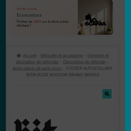
OUVRIR
🛞 Véhicules
OFFRE FLASH
LE
Economisez
MENU
OUVRIR
🐾 Stickers Animaux
-50%
Profitez de
sur le 2ème article
ENFANT
identique !
LE
MENU
OUVRIR
🏡 Stickers décoration maison
ENFANT
LE
MENU
OUVRIR
Lettrage et kits
ENFANT
Accueil
Véhicules et accessoires
Entretien et
LE
décoration de véhicules
Décoration de véhicule
MENU
OUVRIR
🖨 3D et divers
Autocollants de pare-chocs
STICKER AUTOCOLLANT
ENFANT
LE
BITBURGER BOISSON BRAND BR0910
MENU
OUVRIR
🐣 Décoration chambre Enfants
ENFANT
LE
MENU
Générateur de sticker
ENFANT
🔍
☕ Mugs
Fait au Japon 🇯🇵