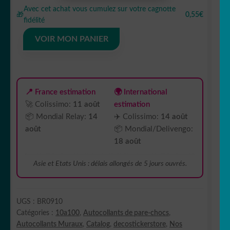
Avec cet achat vous cumulez sur votre cagnotte
Autocollant
🎁
0,55€
fidélité
bitburger
boisson
VOIR MON PANIER
brand
BR0910
📍 France estimation
🌍 International
🚀 Colissimo:
11 août
estimation
📦 Mondial Relay:
14
✈️ Colissimo:
14 août
août
📦 Mondial/Delivengo:
18 août
Asie et Etats Unis : délais allongés de 5 jours ouvrés.
UGS :
BR0910
Catégories :
10a100
,
Autocollants de pare-chocs
,
Autocollants Muraux
,
Catalog
,
decostickerstore
,
Nos