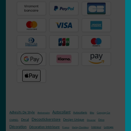
Autocollant
Adhésifs De Style
Autocollants
Anniversaire
Bike
Camping-Car
Decostickerstore
Decal
Design Unique
Déco
CHANEL
Douceur
Décoration
Décoration Intérieure
Intérieur
Lettrage
France
Harley Davidson