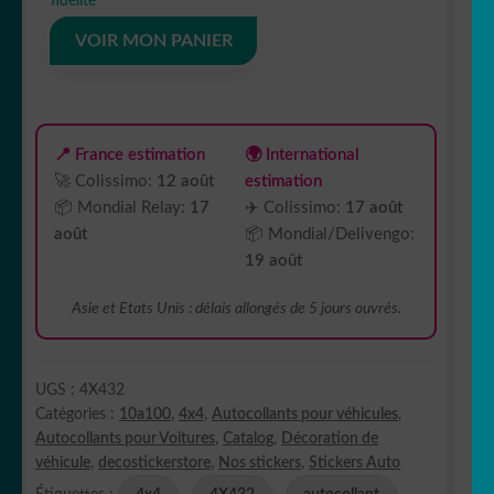
fidélité
contour
4X4
VOIR MON PANIER
4X432
📍 France estimation
🌍 International
🚀 Colissimo:
12 août
estimation
📦 Mondial Relay:
17
✈️ Colissimo:
17 août
août
📦 Mondial/Delivengo:
19 août
Asie et Etats Unis : délais allongés de 5 jours ouvrés.
UGS :
4X432
Catégories :
10a100
,
4x4
,
Autocollants pour véhicules
,
Autocollants pour Voitures
,
Catalog
,
Décoration de
véhicule
,
decostickerstore
,
Nos stickers
,
Stickers Auto