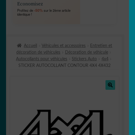
Economisez
MENU
OUVRIR
🐾 Stickers Animaux
-50%
Profitez de
sur le 2ème article
ENFANT
identique !
LE
MENU
OUVRIR
🏡 Stickers décoration maison
ENFANT
LE
MENU
OUVRIR
Lettrage et kits
ENFANT
Accueil
Véhicules et accessoires
Entretien et
LE
décoration de véhicules
Décoration de véhicule
MENU
OUVRIR
🖨 3D et divers
Autocollants pour véhicules
Stickers Auto
4x4
ENFANT
LE
STICKER AUTOCOLLANT CONTOUR 4X4 4X432
MENU
OUVRIR
🐣 Décoration chambre Enfants
ENFANT
LE
MENU
Générateur de sticker
ENFANT
🔍
☕ Mugs
Fait au Japon 🇯🇵
OUVRIR