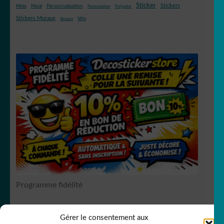
Sticker
Stickers
Mural
Personnalisation
Moto
Personnaliser
Polyester
Stickers Muraux
Vélo
Versace
Programme fidélité
Gérer le consentement aux