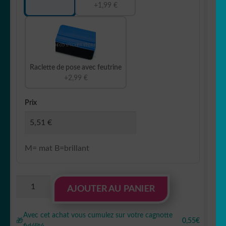
+1,99 €
Raclette de pose avec feutrine
+2,99 €
Prix
M= mat B=brillant
quantité
AJOUTER AU PANIER
de
Sticker
Avec cet achat vous cumulez sur votre cagnotte
Autocollant
🎁
0,55€