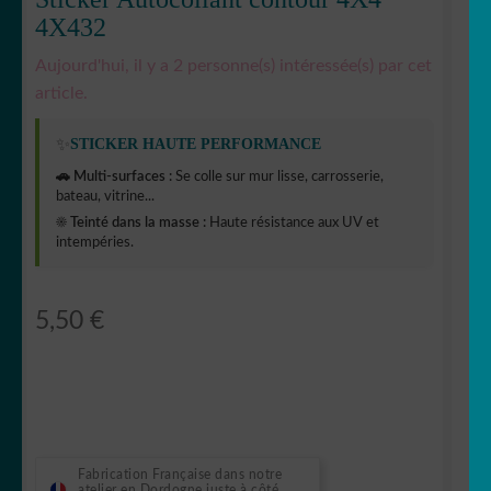
4X432
Aujourd'hui, il y a 2 personne(s) intéressée(s) par cet
article.
✨
STICKER HAUTE PERFORMANCE
🚗 Multi-surfaces :
Se colle sur mur lisse, carrosserie,
bateau, vitrine...
☀️ Teinté dans la masse :
Haute résistance aux UV et
intempéries.
5,50
€
Fabrication Française dans notre
atelier en Dordogne juste à côté