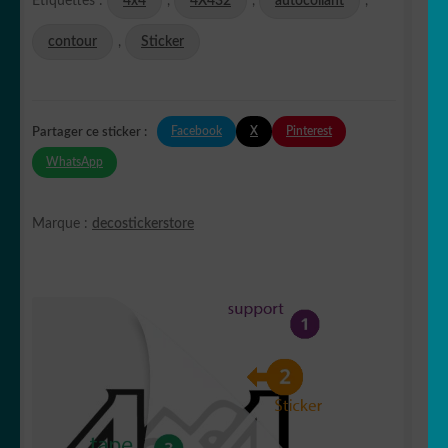
Étiquettes :
4x4
,
4X432
,
autocollant
,
contour
,
Sticker
Facebook
X
Pinterest
Partager ce sticker :
WhatsApp
Marque :
decostickerstore