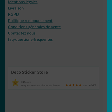
Mentions légales
Livraison
RGPD
Politique remboursement
Conditions générales de vente
Contactez nous
faq-questions-frequentes
Deco Sticker Store
2434
avis
ce que disent nos clients et clientes
avis
4.96
/5