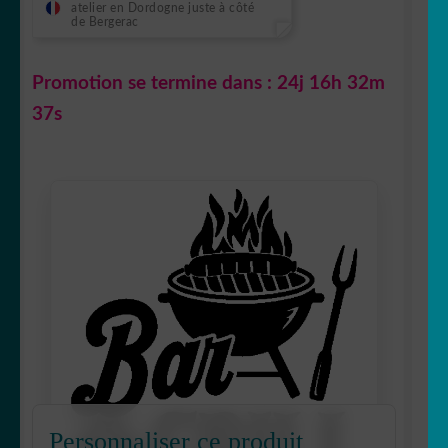
atelier en Dordogne juste à côté
de Bergerac
Promotion se termine dans :
24j 16h 32m
36s
Personnaliser ce produit