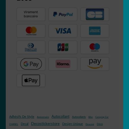
Autocollant
Adhésifs De Style
Autocollants
Anniversaire
Bike
Camping-Car
Decostickerstore
Decal
Design Unique
Déco
CHANEL
Douceur