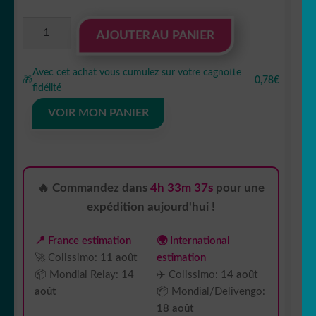
quantité
AJOUTER AU PANIER
de
sticker
Avec cet achat vous cumulez sur votre cagnotte
autocollant
🎁
0,78€
fidélité
Cuisine
restaurant
VOIR MON PANIER
métier
3
TGJP2
🔥 Commandez dans
4h 33m 36s
pour une
expédition aujourd'hui !
📍 France estimation
🌍 International
🚀 Colissimo:
11 août
estimation
📦 Mondial Relay:
14
✈️ Colissimo:
14 août
août
📦 Mondial/Delivengo:
18 août