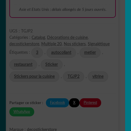
Asie et Etats Unis : délais allongés de 5 jours ouvrés.
UGS :
TGJP2
Catégories :
Catalog
,
Décorations de cuisine
,
decostickerstore
,
Multiple 20
,
Nos stickers
,
Signalétique
Étiquettes :
3
,
autocollant
,
metier
,
restaurant
,
Sticker
,
Stickers pour la cuisine
,
TGJP2
,
vitrine
Facebook
X
Pinterest
Partager ce sticker :
WhatsApp
Marque :
decostickerstore