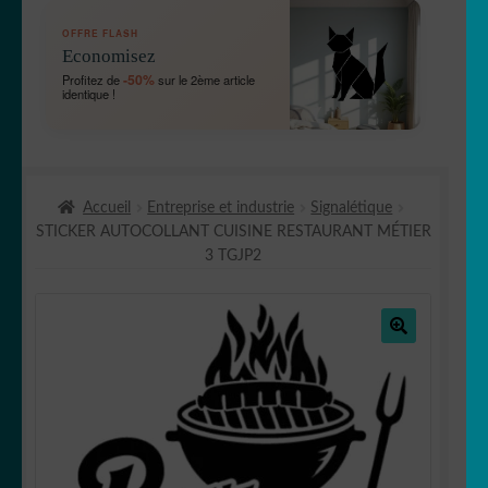
OUVRIR
🛞 Véhicules
OFFRE FLASH
LE
Economisez
MENU
OUVRIR
🐾 Stickers Animaux
-50%
Profitez de
sur le 2ème article
ENFANT
identique !
LE
MENU
OUVRIR
🏡 Stickers décoration maison
ENFANT
LE
MENU
OUVRIR
Lettrage et kits
ENFANT
Accueil
Entreprise et industrie
Signalétique
LE
STICKER AUTOCOLLANT CUISINE RESTAURANT MÉTIER
MENU
OUVRIR
🖨 3D et divers
3 TGJP2
ENFANT
LE
MENU
OUVRIR
🐣 Décoration chambre Enfants
ENFANT
LE
MENU
🔍
Générateur de sticker
ENFANT
☕ Mugs
Fait au Japon 🇯🇵