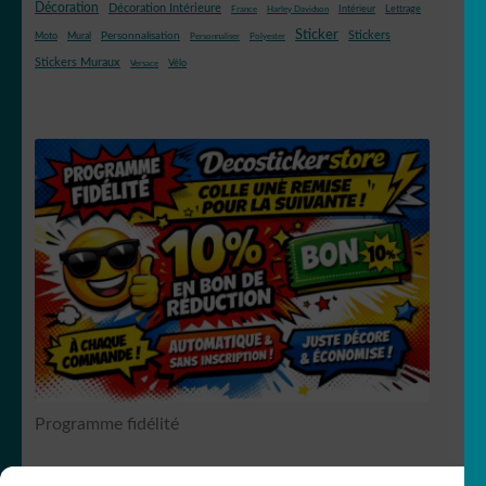
Décoration
Décoration Intérieure
Intérieur
Lettrage
France
Harley Davidson
Sticker
Stickers
Mural
Personnalisation
Moto
Personnaliser
Polyester
Stickers Muraux
Vélo
Versace
Programme fidélité