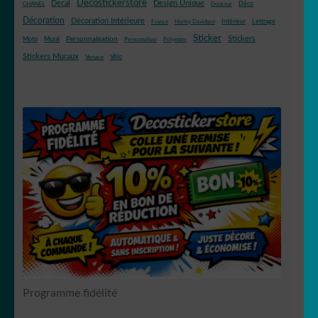
Decostickerstore
Decal
Design Unique
Déco
CHANEL
Douceur
Décoration
Décoration Intérieure
Intérieur
Lettrage
France
Harley Davidson
Sticker
Stickers
Mural
Personnalisation
Moto
Personnaliser
Polyester
Stickers Muraux
Vélo
Versace
Programme fidélité