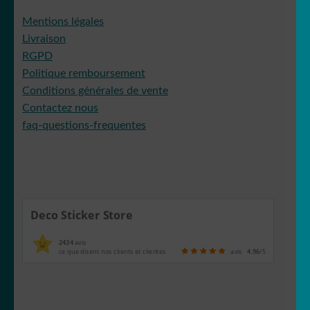
Mentions légales
Livraison
RGPD
Politique remboursement
Conditions générales de vente
Contactez nous
faq-questions-frequentes
Deco Sticker Store
2434
avis
ce que disent nos clients et clientes
avis
4.96
/5