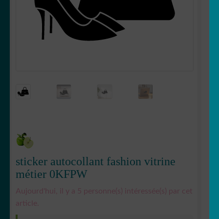
Votre espace
LE
MENU
ENFANT
sticker autocollant fashion vitrine
métier 0KFPW
Aujourd'hui, il y a 5 personne(s) intéressée(s) par cet
article.