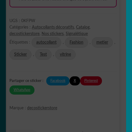
UGS :
0KFPW
Catégories :
Autocollants décoratifs
,
Catalog
,
decostickerstore
,
Nos stickers
,
Signalétique
Étiquettes :
autocollant
,
Fashion
,
metier
,
Sticker
,
Test
,
vitrine
Facebook
X
Pinterest
Partager ce sticker :
WhatsApp
Marque :
decostickerstore