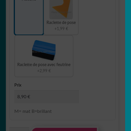
Raclette de pose
+1,99 €
Raclette de pose avec feutrine
+2,99 €
Prix
M= mat B=brillant
quantité