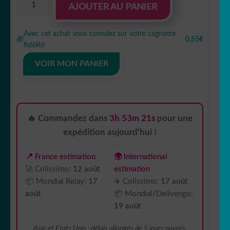
AJOUTER AU PANIER
de
sticker
Avec cet achat vous cumulez sur votre cagnotte
autocollant
🎁
0,55€
fidélité
fashion
vitrine
VOIR MON PANIER
métier
0KFPW
🔥 Commandez dans
3h 53m 20s
pour une
expédition aujourd'hui !
📍 France estimation
🌍 International
🚀 Colissimo:
12 août
estimation
📦 Mondial Relay:
17
✈️ Colissimo:
17 août
août
📦 Mondial/Delivengo:
19 août
Asie et Etats Unis : délais allongés de 5 jours ouvrés.