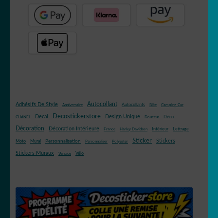
Autocollant
Adhésifs De Style
Autocollants
Anniversaire
Bike
Camping-Car
Decostickerstore
Decal
Design Unique
Déco
CHANEL
Douceur
Décoration
Décoration Intérieure
Intérieur
Lettrage
France
Harley Davidson
Sticker
Stickers
Mural
Personnalisation
Moto
Personnaliser
Polyester
Stickers Muraux
Vélo
Versace