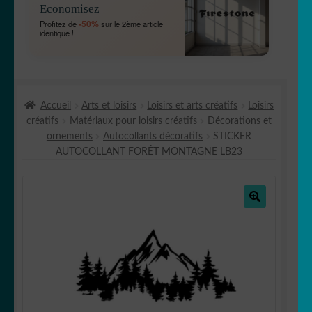
Economisez
MENU
OUVRIR
🐾 Stickers Animaux
-50%
Profitez de
sur le 2ème article
ENFANT
identique !
LE
MENU
OUVRIR
🏡 Stickers décoration maison
ENFANT
LE
MENU
OUVRIR
Lettrage et kits
ENFANT
Accueil
Arts et loisirs
Loisirs et arts créatifs
Loisirs
LE
créatifs
Matériaux pour loisirs créatifs
Décorations et
MENU
OUVRIR
🖨 3D et divers
ornements
Autocollants décoratifs
STICKER
ENFANT
LE
AUTOCOLLANT FORÊT MONTAGNE LB23
MENU
OUVRIR
🐣 Décoration chambre Enfants
ENFANT
LE
MENU
Générateur de sticker
ENFANT
🔍
☕ Mugs
Fait au Japon 🇯🇵
OUVRIR