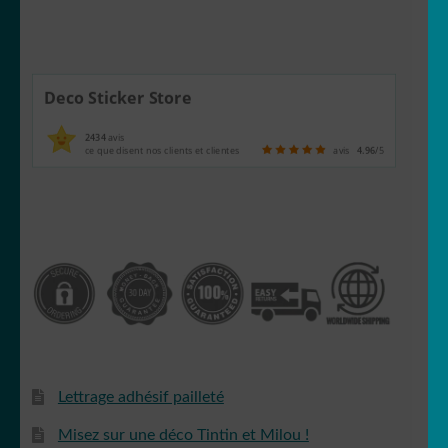
Deco Sticker Store
2434
avis
ce que disent nos clients et clientes
avis
4.96
/5
Lettrage adhésif pailleté
Misez sur une déco Tintin et Milou !