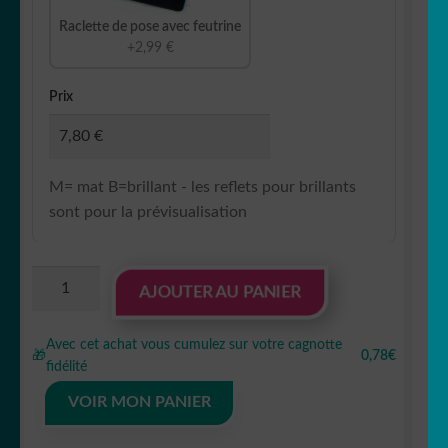
Raclette de pose avec feutrine
+2,99 €
Prix
M= mat B=brillant - les reflets pour brillants
sont pour la prévisualisation
quantité
AJOUTER AU PANIER
de
Sticker
Avec cet achat vous cumulez sur votre cagnotte
Autocollant
🎁
0,78€
fidélité
forêt
montagne
VOIR MON PANIER
LB23