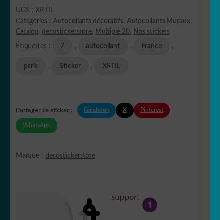
UGS :
XRTIL
Catégories :
Autocollants décoratifs
,
Autocollants Muraux
,
Catalog
,
decostickerstore
,
Multiple 20
,
Nos stickers
Étiquettes :
7
,
autocollant
,
France
,
paris
,
Sticker
,
XRTIL
Facebook
X
Pinterest
Partager ce sticker :
WhatsApp
Marque :
decostickerstore