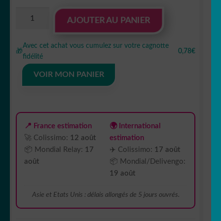
quantité
AJOUTER AU PANIER
de
sticker
Avec cet achat vous cumulez sur votre cagnotte
autocollant
🎁
0,78€
fidélité
France
Paris
VOIR MON PANIER
7
XRTIL
📍 France estimation
🌍 International
🚀 Colissimo:
12 août
estimation
📦 Mondial Relay:
17
✈️ Colissimo:
17 août
août
📦 Mondial/Delivengo:
19 août
Asie et Etats Unis : délais allongés de 5 jours ouvrés.