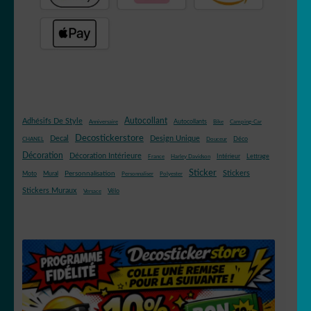
Autocollant
Adhésifs De Style
Autocollants
Anniversaire
Bike
Camping-Car
Decostickerstore
Decal
Design Unique
Déco
CHANEL
Douceur
Décoration
Décoration Intérieure
Intérieur
Lettrage
France
Harley Davidson
Sticker
Stickers
Mural
Personnalisation
Moto
Personnaliser
Polyester
Stickers Muraux
Vélo
Versace