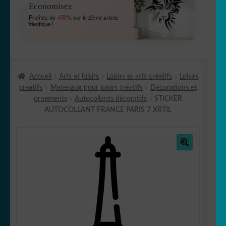
Economisez
MENU
OUVRIR
🐾 Stickers Animaux
-50%
Profitez de
sur le 2ème article
ENFANT
identique !
LE
MENU
OUVRIR
🏡 Stickers décoration maison
ENFANT
LE
MENU
OUVRIR
Lettrage et kits
ENFANT
Accueil
Arts et loisirs
Loisirs et arts créatifs
Loisirs
LE
créatifs
Matériaux pour loisirs créatifs
Décorations et
MENU
OUVRIR
🖨 3D et divers
ornements
Autocollants décoratifs
STICKER
ENFANT
LE
AUTOCOLLANT FRANCE PARIS 7 XRTIL
MENU
OUVRIR
🐣 Décoration chambre Enfants
ENFANT
LE
MENU
Générateur de sticker
ENFANT
🔍
☕ Mugs
Fait au Japon 🇯🇵
OUVRIR