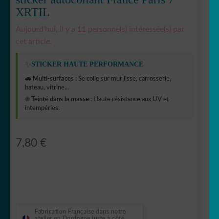
XRTIL
Aujourd'hui, il y a 11 personne(s) intéressée(s) par
cet article.
✨
STICKER HAUTE PERFORMANCE
🚗 Multi-surfaces :
Se colle sur mur lisse, carrosserie,
bateau, vitrine...
☀️ Teinté dans la masse :
Haute résistance aux UV et
intempéries.
7,80
€
Fabrication Française dans notre
atelier en Dordogne juste à côté