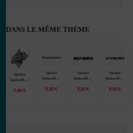
DANS LE MÊME THÈME
Sticker
Sticker
Sticker
Sticker
Autocollant
Autocollant
Autocollant
Autocollant
Harley
Harley
Harley
Harley
5,50
€
5,50
€
5,50
€
Davidson 4
Davidson
Davidson
7,80
€
davidson
moto
Vintage
V-ROD
baroque
R87308
Logo moto
moto
R87289
R87292