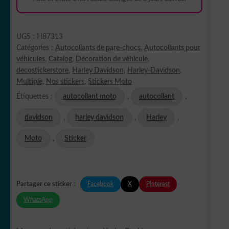
UGS :
H87313
Catégories :
Autocollants de pare-chocs
,
Autocollants pour
véhicules
,
Catalog
,
Décoration de véhicule
,
decostickerstore
,
Harley Davidson
,
Harley-Davidson
,
Multiple
,
Nos stickers
,
Stickers Moto
Étiquettes :
autocollant moto
,
autocollant
,
davidson
,
harley davidson
,
Harley
,
Moto
,
Sticker
Facebook
X
Pinterest
Partager ce sticker :
WhatsApp