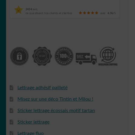
2434
avis
ce que disent nos clients et clientes
avis
4.96
/5
Lettrage adhésif pailleté
Misez sur une déco Tintin et Milou !
Sticker lettrage écossais motif tartan
Sticker lettrage
Lettrage fluo