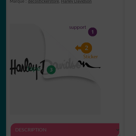
Marque :
decostickerstore
,
Harley Davidson
DESCRIPTION