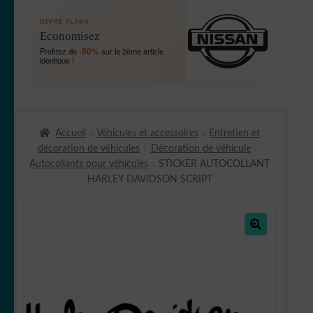
OUVRIR
🛞 Véhicules
OFFRE FLASH
LE
Economisez
MENU
OUVRIR
🐾 Stickers Animaux
-50%
Profitez de
sur le 2ème article
ENFANT
identique !
LE
MENU
OUVRIR
🏡 Stickers décoration maison
ENFANT
LE
MENU
OUVRIR
Lettrage et kits
ENFANT
Accueil
Véhicules et accessoires
Entretien et
LE
décoration de véhicules
Décoration de véhicule
MENU
OUVRIR
🖨 3D et divers
Autocollants pour véhicules
STICKER AUTOCOLLANT
ENFANT
LE
HARLEY DAVIDSON SCRIPT
MENU
OUVRIR
🐣 Décoration chambre Enfants
ENFANT
LE
MENU
Générateur de sticker
ENFANT
🔍
☕ Mugs
Fait au Japon 🇯🇵