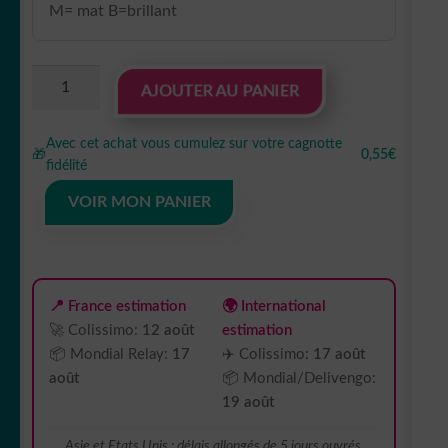
M= mat B=brillant
quantité
AJOUTER AU PANIER
de
Sticker
Avec cet achat vous cumulez sur votre cagnotte
Autocollant
🎁
0,55€
fidélité
harley
davidson
VOIR MON PANIER
script
📍 France estimation
🌍 International
🚀 Colissimo:
12 août
estimation
📦 Mondial Relay:
17
✈️ Colissimo:
17 août
août
📦 Mondial/Delivengo:
19 août
Asie et Etats Unis : délais allongés de 5 jours ouvrés.