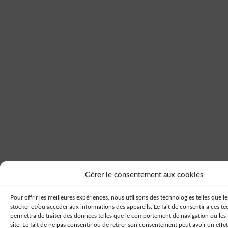
Gérer le consentement aux cookies
Pour offrir les meilleures expériences, nous utilisons des technologies telles que l
stocker et/ou accéder aux informations des appareils. Le fait de consentir à ces t
permettra de traiter des données telles que le comportement de navigation ou les
site. Le fait de ne pas consentir ou de retirer son consentement peut avoir un effet