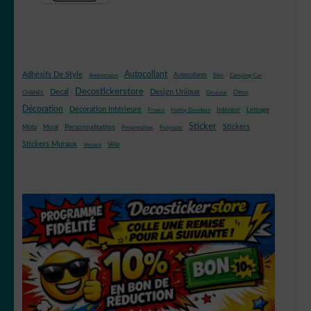
Autocollant
Adhésifs De Style
Autocollants
Anniversaire
Bike
Camping-Car
Decostickerstore
Decal
Design Unique
Déco
CHANEL
Douceur
Décoration
Décoration Intérieure
Intérieur
Lettrage
France
Harley Davidson
Sticker
Stickers
Mural
Personnalisation
Moto
Personnaliser
Polyester
Stickers Muraux
Vélo
Versace