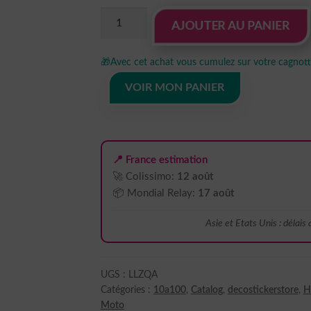
quantité
AJOUTER AU PANIER
de
sticker
🎁
Avec cet achat vous cumulez sur votre cagnotte
autocollant
Honda
VOIR MON PANIER
Africa
twin
1
LLZQA
📍 France estimation
🚀 Colissimo:
12 août
📦 Mondial Relay:
17 août
Asie et Etats Unis : délais
UGS :
LLZQA
Catégories :
10a100
,
Catalog
,
decostickerstore
,
H
Moto