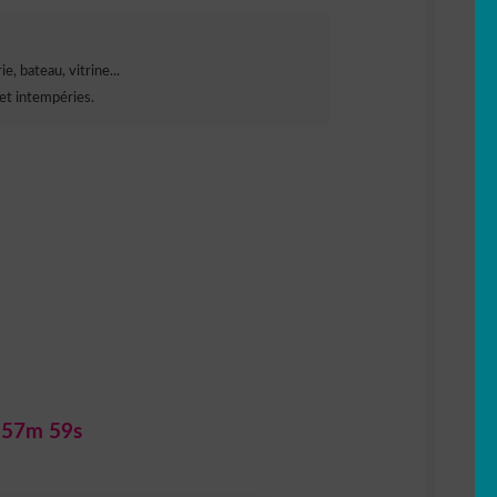
e, bateau, vitrine...
et intempéries.
 57m 57s