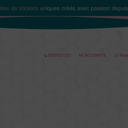
les de stickers
uniques créés avec passion depui
📞0582925153
MON COMPTE
🛒 Pani