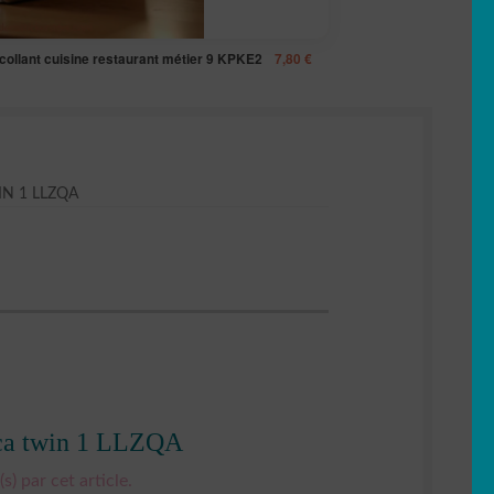
ocollant cuisine restaurant métier 9 KPKE2
7,80
€
N 1 LLZQA
ica twin 1 LLZQA
s) par cet article.