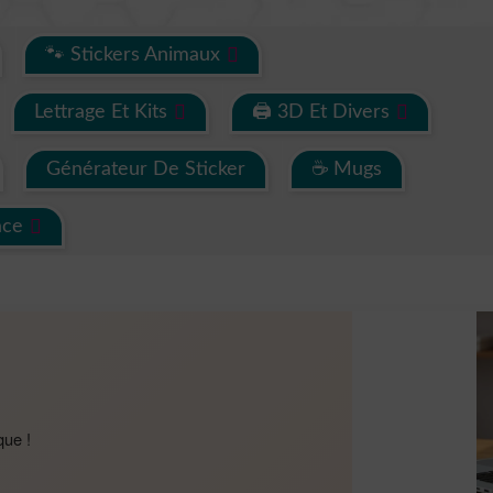
🐾 Stickers Animaux
Lettrage Et Kits
🖨 3D Et Divers
Générateur De Sticker
☕ Mugs
ace
que !