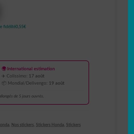
 fidélité
0,55€
🌍 International estimation
✈️ Colissimo:
17 août
📦 Mondial/Delivengo:
19 août
 allongés de 5 jours ouvrés.
onda
,
Nos stickers
,
Stickers Honda
,
Stickers