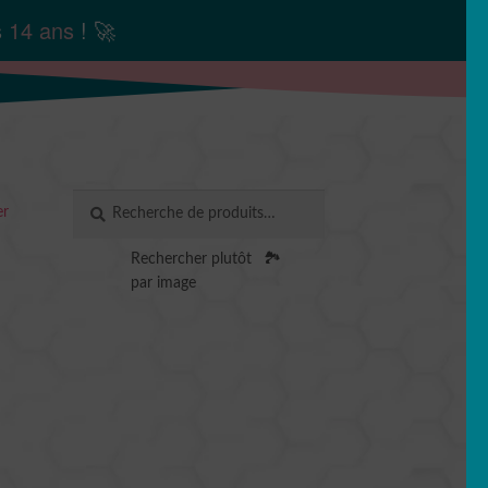
s
14 ans
! 🚀
Recherche
RECHERCHE
er
pour :
Rechercher plutôt
🏞️
par image