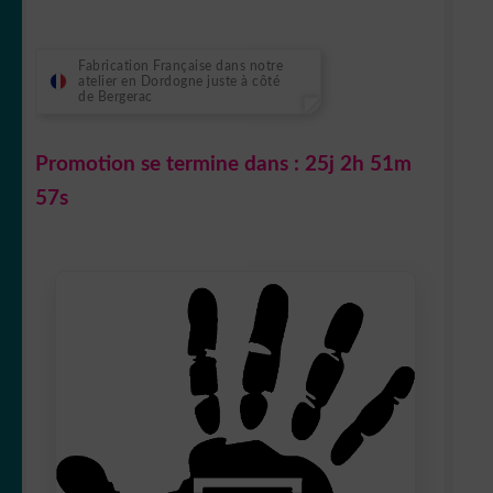
Fabrication Française dans notre
atelier en Dordogne juste à côté
de Bergerac
Promotion se termine dans :
25j 2h 51m
56s