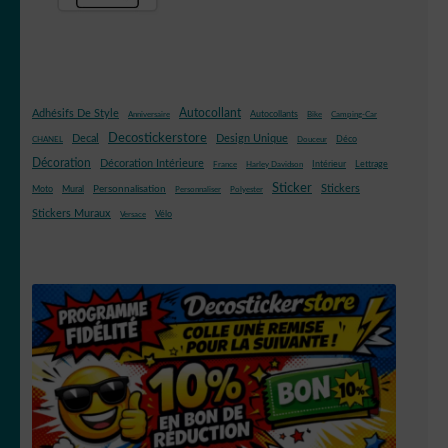
Autocollant
Adhésifs De Style
Autocollants
Anniversaire
Bike
Camping-Car
Decostickerstore
Decal
Design Unique
Déco
CHANEL
Douceur
Décoration
Décoration Intérieure
Intérieur
Lettrage
France
Harley Davidson
Sticker
Stickers
Mural
Personnalisation
Moto
Personnaliser
Polyester
Stickers Muraux
Vélo
Versace