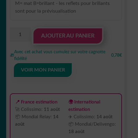
M= mat B=brillant - les reflets pour brillants
sont pour la prévisualisation
quantité
AJOUTER AU PANIER
de
sticker
Avec cet achat vous cumulez sur votre cagnotte
autocollant
🎁
0,78€
fidélité
Jeep
4x4
VOIR MON PANIER
5
UKSTW
📍 France estimation
🌍 International
🚀 Colissimo:
11 août
estimation
📦 Mondial Relay:
14
✈️ Colissimo:
14 août
août
📦 Mondial/Delivengo:
18 août