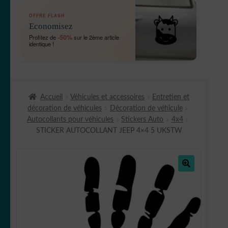
OUVRIR
🛞 Véhicules
OFFRE FLASH
LE
Economisez
MENU
OUVRIR
🐾 Stickers Animaux
-50%
Profitez de
sur le 2ème article
ENFANT
identique !
LE
MENU
OUVRIR
🏡 Stickers décoration maison
ENFANT
LE
MENU
OUVRIR
Lettrage et kits
ENFANT
Accueil
Véhicules et accessoires
Entretien et
LE
décoration de véhicules
Décoration de véhicule
MENU
OUVRIR
🖨 3D et divers
Autocollants pour véhicules
Stickers Auto
4x4
ENFANT
LE
STICKER AUTOCOLLANT JEEP 4×4 5 UKSTW
MENU
OUVRIR
🐣 Décoration chambre Enfants
ENFANT
LE
MENU
Générateur de sticker
ENFANT
🔍
☕ Mugs
Fait au Japon 🇯🇵