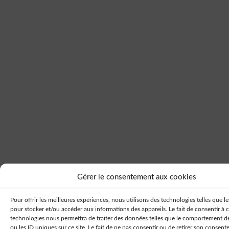
Gérer le consentement aux cookies
Pour offrir les meilleures expériences, nous utilisons des technologies telles que l
pour stocker et/ou accéder aux informations des appareils. Le fait de consentir à 
technologies nous permettra de traiter des données telles que le comportement d
ou les ID uniques sur ce site. Le fait de ne pas consentir ou de retirer son consen