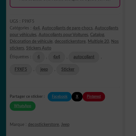
UGS :
F9XF5
Catégories :
4x4
,
Autocollants de pare-chocs
,
Autocollants
pour véhicules
,
Autocollants pour Voitures
,
Catalog
,
Décoration de véhicule
,
decostickerstore
,
Multiple 20
,
Nos
stickers
,
Stickers Auto
Étiquettes :
4
,
4x4
,
autocollant
,
F9XF5
,
jeep
,
Sticker
Facebook
X
Pinterest
Partager ce sticker :
WhatsApp
Marque :
decostickerstore
,
Jeep