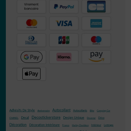
Autocollant
Adhésifs De Style
Autocollants
Anniversaire
Bike
Camping-Car
Decostickerstore
Decal
Design Unique
Déco
CHANEL
Douceur
Décoration
Décoration Intérieure
Intérieur
Lettrage
France
Harley Davidson