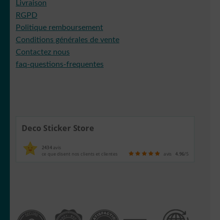
Livraison
RGPD
Politique remboursement
Conditions générales de vente
Contactez nous
faq-questions-frequentes
Deco Sticker Store
2434
avis
ce que disent nos clients et clientes
avis
4.96
/5