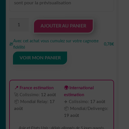
sont pour la prévisualisation
quantité
AJOUTER AU PANIER
de
sticker
Avec cet achat vous cumulez sur votre cagnotte
autocollant
🎁
0,78€
fidélité
Jeep
4x4
VOIR MON PANIER
4
F9XF5
📍 France estimation
🌍 International
🚀 Colissimo:
12 août
estimation
📦 Mondial Relay:
17
✈️ Colissimo:
17 août
août
📦 Mondial/Delivengo:
19 août
Asie et Etats Unis : délais allongés de 5 jours ouvrés.