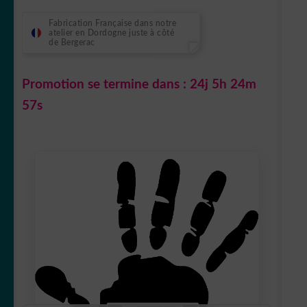
Fabrication Française dans notre
atelier en Dordogne juste à côté
de Bergerac
Promotion se termine dans :
24j 5h 24m
56s