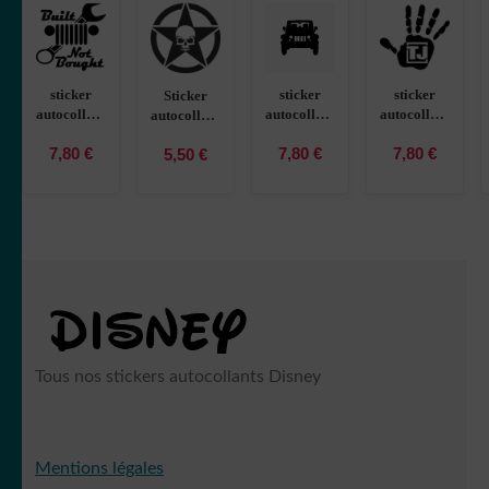
sticker
sticker
sticker
Sticker
autocollant
autocollant
autocollant
autocollant
Jeep 2
Jeep
Jeep 4×4 5
Etoile 4×4
7,80
€
7,80
€
7,80
€
5,50
€
BUVYM
silhouette 7
UKSTW
tête de
ODCSK
mort crâne
skull jeep
Tous nos stickers autocollants Disney
Mentions légales