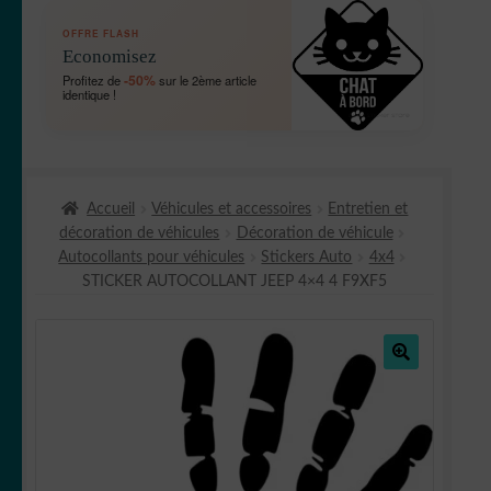
OUVRIR
🛞 Véhicules
OFFRE FLASH
LE
Economisez
MENU
OUVRIR
🐾 Stickers Animaux
-50%
Profitez de
sur le 2ème article
ENFANT
identique !
LE
MENU
OUVRIR
🏡 Stickers décoration maison
ENFANT
LE
MENU
OUVRIR
Lettrage et kits
ENFANT
Accueil
Véhicules et accessoires
Entretien et
LE
décoration de véhicules
Décoration de véhicule
MENU
OUVRIR
🖨 3D et divers
Autocollants pour véhicules
Stickers Auto
4x4
ENFANT
LE
STICKER AUTOCOLLANT JEEP 4×4 4 F9XF5
MENU
OUVRIR
🐣 Décoration chambre Enfants
ENFANT
LE
MENU
Générateur de sticker
ENFANT
🔍
☕ Mugs
Fait au Japon 🇯🇵