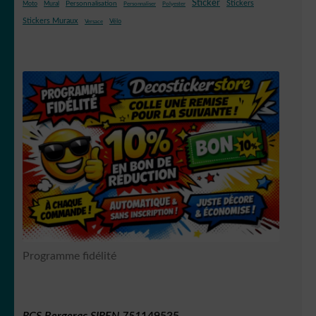
Sticker
Stickers
Mural
Personnalisation
Moto
Personnaliser
Polyester
Stickers Muraux
Vélo
Versace
Programme fidélité
RCS Bergerac SIREN 751
149535