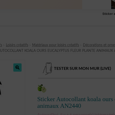
Sticker 
fs
Loisirs créatifs
Matériaux pour loisirs créatifs
Décorations et orn
AUTOCOLLANT KOALA OURS EUCALYPTUS FLEUR PLANTE ANIMAUX 
TESTER SUR MON MUR (LIVE)
🔍
Sticker Autocollant koala ours 
animaux AN2440
Aujourd'hui, il y a 6 personne(s) intéressée(s