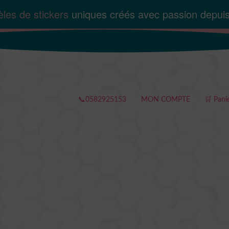
les de stickers
uniques créés avec passion depui
📞0582925153
MON COMPTE
🛒 Pani