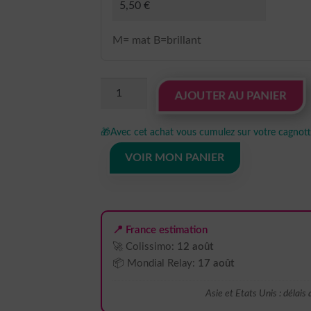
M= mat B=brillant
quantité
AJOUTER AU PANIER
de
Sticker
🎁
Avec cet achat vous cumulez sur votre cagnotte
Autocollant
koala
VOIR MON PANIER
ours
eucalyptus
fleur
plante
📍 France estimation
animaux
🚀 Colissimo:
12 août
AN2440
📦 Mondial Relay:
17 août
Asie et Etats Unis : délais