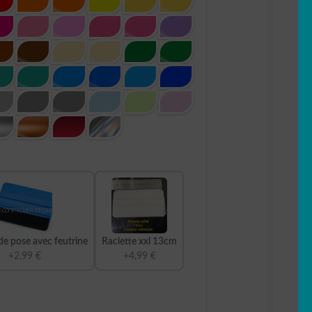
de pose avec feutrine
Raclette xxl 13cm
+2,99 €
+4,99 €