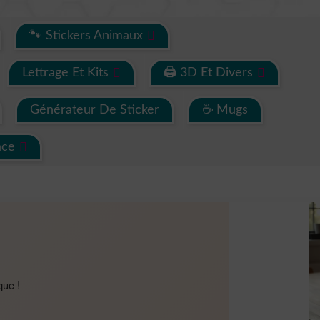
🐾 Stickers Animaux
Lettrage Et Kits
🖨 3D Et Divers
Générateur De Sticker
☕ Mugs
ace
que !