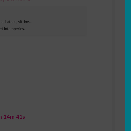
e, bateau, vitrine...
et intempéries.
h 14m 40s