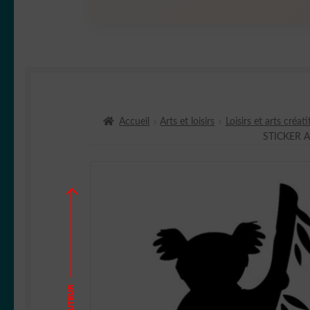
Accueil
Arts et loisirs
Loisirs et arts créati
STICKER 
HAUTEUR