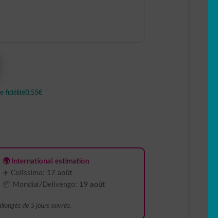
 fidélité
0,55€
🌍 International estimation
✈️ Colissimo:
17 août
📦 Mondial/Delivengo:
19 août
 allongés de 5 jours ouvrés.