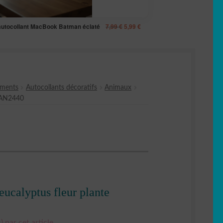
Le
Le
autocollant MacBook Batman éclaté
7,99
€
5,99
€
prix
prix
initial
actuel
était :
est :
7,99 €.
5,99 €.
ements
Autocollants décoratifs
Animaux
AN2440
eucalyptus fleur plante
) par cet article.