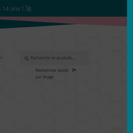
s
14 ans
! 🚀
Recherche
RECHERCHE
er
pour :
Rechercher plutôt
🏞️
par image