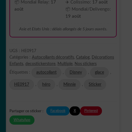
📦 Mondial Relay:
17
✈️ Colissimo:
17 août
août
📦 Mondial/Delivengo:
19 août
Asie et Etats Unis : délais allongés de 5 jours ouvrés.
UGS :
HE0917
Catégories :
Autocollants décoratifs
,
Catalog
,
Décorations
Enfants
,
decostickerstore
,
Multiple
,
Nos stickers
Étiquettes :
autocollant
,
Disney
,
glace
,
HE0917
,
héro
,
Minnie
,
Sticker
Facebook
X
Pinterest
Partager ce sticker :
WhatsApp