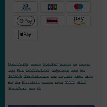
Autocollant
Adhésifs De Style
Autocollants
Anniversaire
Bike
Camping-Car
Decostickerstore
Decal
Design Unique
Déco
CHANEL
Douceur
Décoration
Décoration Intérieure
Intérieur
Lettrage
France
Harley Davidson
Sticker
Stickers
Mural
Personnalisation
Moto
Personnaliser
Polyester
Stickers Muraux
Vélo
Versace