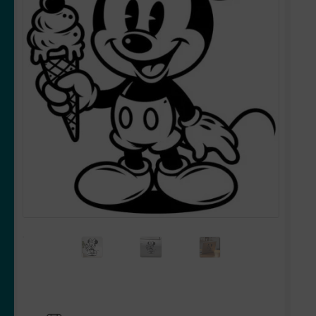
OUVRIR
Votre espace
LE
MENU
ENFANT