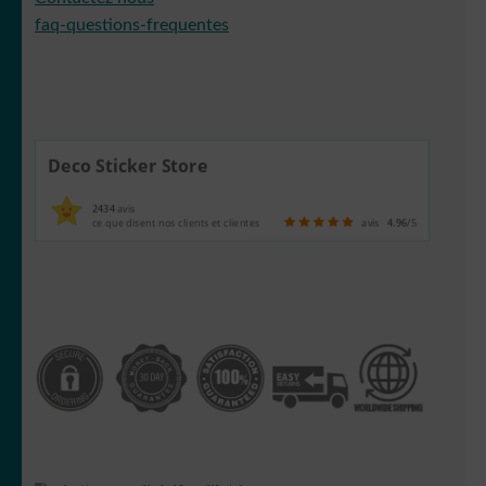
faq-questions-frequentes
Deco Sticker Store
2434
avis
ce que disent nos clients et clientes
avis
4.96
/5