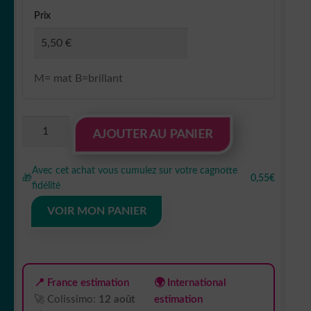
Prix
M= mat B=brillant
quantité
AJOUTER AU PANIER
de
Sticker
Avec cet achat vous cumulez sur votre cagnotte
Autocollant
🎁
0,55€
fidélité
minnie
disney
VOIR MON PANIER
glace
hero
HE0917
📍 France estimation
🌍 International
🚀 Colissimo:
12 août
estimation