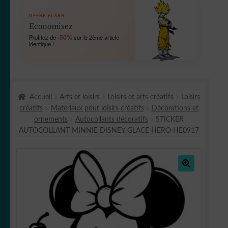
OUVRIR
🛞 Véhicules
OFFRE FLASH
LE
Economisez
MENU
OUVRIR
🐾 Stickers Animaux
-50%
Profitez de
sur le 2ème article
ENFANT
identique !
LE
MENU
OUVRIR
🏡 Stickers décoration maison
ENFANT
LE
MENU
OUVRIR
Lettrage et kits
ENFANT
Accueil
Arts et loisirs
Loisirs et arts créatifs
Loisirs
LE
créatifs
Matériaux pour loisirs créatifs
Décorations et
MENU
OUVRIR
🖨 3D et divers
ornements
Autocollants décoratifs
STICKER
ENFANT
LE
AUTOCOLLANT MINNIE DISNEY GLACE HERO HE0917
MENU
OUVRIR
🐣 Décoration chambre Enfants
ENFANT
LE
MENU
Générateur de sticker
ENFANT
🔍
☕ Mugs
Fait au Japon 🇯🇵