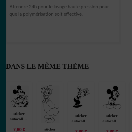
Attendre 24h pour le lavage haute pression pour
que la polymérisation soit effective.
DANS LE MÊME THÈME
sticker
sticker
sticker
autocollant
autocollant
autocollant
Héro
Disney
Mickey
sticker
7,80
€
Mickey
7,80
€
7,80
€
dingo 2
Disney