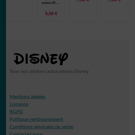
autocollant
Disney 3
U5ITB
héro 3
Donald
6YYY9
OWQAT
5,50
€
Disney
héro 8
T2VGC
Tous nos stickers autocollants Disney
Mentions légales
Livraison
RGPD
Politique remboursement
Conditions générales de vente
Contactez nous