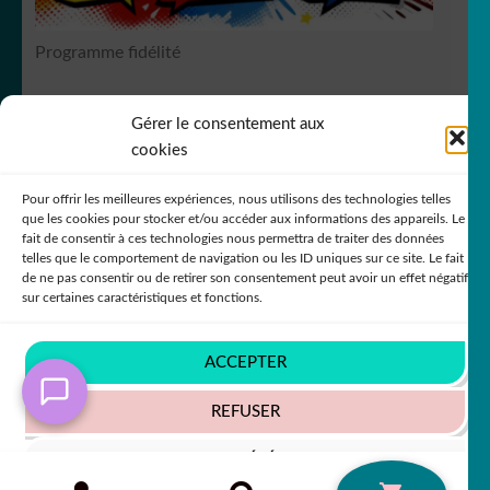
Programme fidélité
Gérer le consentement aux
RCS Bergerac SIREN 751
149535
cookies
Pour offrir les meilleures expériences, nous utilisons des technologies telles
que les cookies pour stocker et/ou accéder aux informations des appareils. Le
fait de consentir à ces technologies nous permettra de traiter des données
telles que le comportement de navigation ou les ID uniques sur ce site. Le fait
de ne pas consentir ou de retirer son consentement peut avoir un effet négatif
© DecoStickerStore 2026
sur certaines caractéristiques et fonctions.
Politique de confidentialité
Built with
WooCommerce
.
ACCEPTER
REFUSER
VOIR LES PRÉFÉRENCES
Recherche
RECHERCHE
0