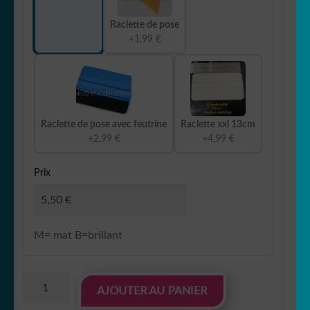
Raclette de pose
+1,99 €
Raclette de pose avec feutrine
Raclette xxl 13cm
+2,99 €
+4,99 €
Prix
M= mat B=brillant
quantité
AJOUTER AU PANIER
de