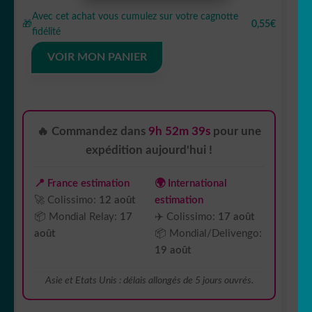
Sticker
Avec cet achat vous cumulez sur votre cagnotte
Autocollant
🎁
0,55€
fidélité
mousqueton
montagne
VOIR MON PANIER
MT2117
🔥 Commandez dans
9h 52m 39s
pour une
expédition aujourd'hui !
📍 France estimation
🌍 International
🚀 Colissimo:
12 août
estimation
📦 Mondial Relay:
17
✈️ Colissimo:
17 août
août
📦 Mondial/Delivengo:
19 août
Asie et Etats Unis : délais allongés de 5 jours ouvrés.