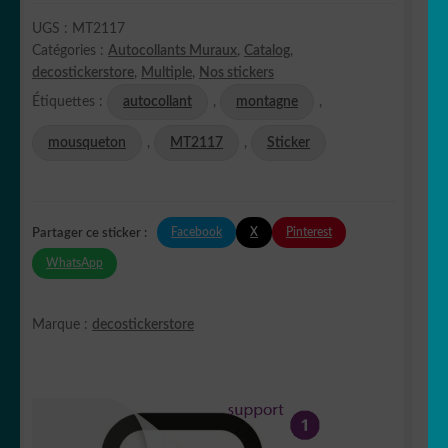
UGS :
MT2117
Catégories :
Autocollants Muraux
,
Catalog
,
decostickerstore
,
Multiple
,
Nos stickers
Étiquettes :
autocollant
,
montagne
,
mousqueton
,
MT2117
,
Sticker
Facebook
X
Pinterest
Partager ce sticker :
WhatsApp
Marque :
decostickerstore