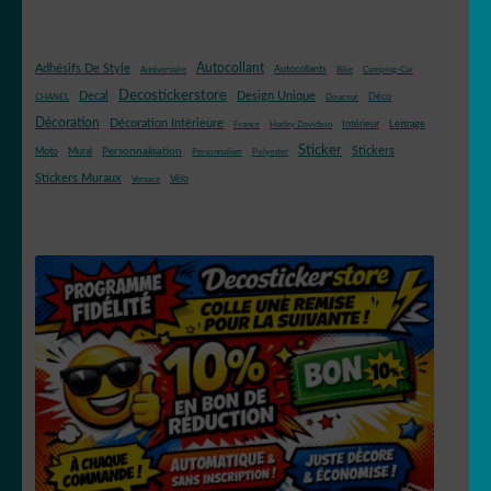
Autocollant
Adhésifs De Style
Autocollants
Anniversaire
Bike
Camping-Car
Decostickerstore
Decal
Design Unique
Déco
CHANEL
Douceur
Décoration
Décoration Intérieure
Intérieur
Lettrage
France
Harley Davidson
Sticker
Stickers
Mural
Personnalisation
Moto
Personnaliser
Polyester
Stickers Muraux
Vélo
Versace