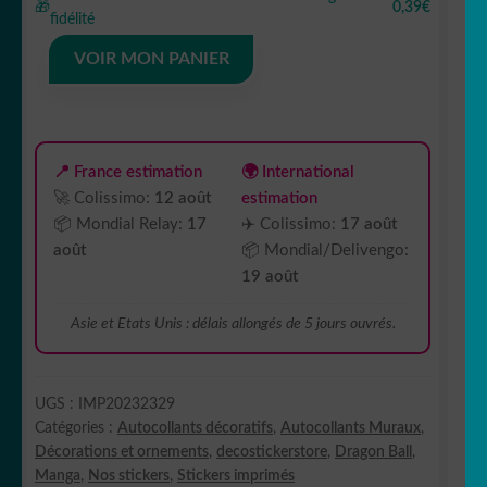
Autocollant
🎁
0,39€
fidélité
naruto
manga
VOIR MON PANIER
imprimé
IMP20232329
📍 France estimation
🌍 International
🚀 Colissimo:
12 août
estimation
📦 Mondial Relay:
17
✈️ Colissimo:
17 août
août
📦 Mondial/Delivengo:
19 août
Asie et Etats Unis : délais allongés de 5 jours ouvrés.
UGS :
IMP20232329
Catégories :
Autocollants décoratifs
,
Autocollants Muraux
,
Décorations et ornements
,
decostickerstore
,
Dragon Ball
,
Manga
,
Nos stickers
,
Stickers imprimés