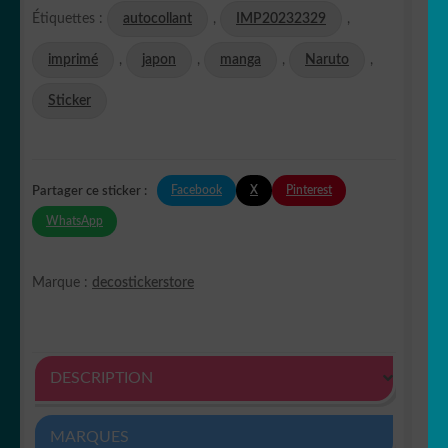
Étiquettes :
autocollant
,
IMP20232329
,
imprimé
,
japon
,
manga
,
Naruto
,
Sticker
Facebook
X
Pinterest
Partager ce sticker :
WhatsApp
Marque :
decostickerstore
DESCRIPTION
MARQUES