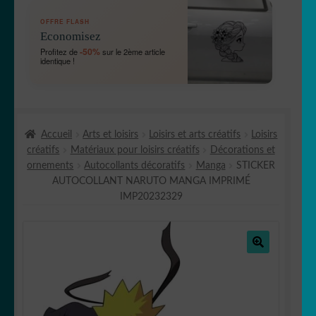
OUVRIR
🛞 Véhicules
OFFRE FLASH
LE
Economisez
MENU
OUVRIR
🐾 Stickers Animaux
-50%
Profitez de
sur le 2ème article
ENFANT
identique !
LE
MENU
OUVRIR
🏡 Stickers décoration maison
ENFANT
LE
MENU
OUVRIR
Lettrage et kits
ENFANT
Accueil
Arts et loisirs
Loisirs et arts créatifs
Loisirs
LE
créatifs
Matériaux pour loisirs créatifs
Décorations et
MENU
OUVRIR
🖨 3D et divers
ornements
Autocollants décoratifs
Manga
STICKER
ENFANT
LE
AUTOCOLLANT NARUTO MANGA IMPRIMÉ
MENU
OUVRIR
🐣 Décoration chambre Enfants
IMP20232329
ENFANT
LE
MENU
Générateur de sticker
ENFANT
🔍
☕ Mugs
Fait au Japon 🇯🇵