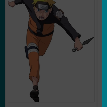
OUVRIR
Votre espace
LE
MENU
ENFANT