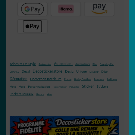
Autocollant
Adhésifs De Style
Autocollants
Anniversaire
Bike
Camping-Car
Decostickerstore
Decal
Design Unique
Déco
CHANEL
Douceur
Décoration
Décoration Intérieure
Intérieur
Lettrage
France
Harley Davidson
Sticker
Stickers
Mural
Personnalisation
Moto
Personnaliser
Polyester
Stickers Muraux
Vélo
Versace