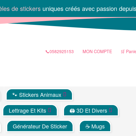
les de stickers
uniques créés avec passion depui
📞0582925153
MON COMPTE
🛒 Pani
🐾 Stickers Animaux
Lettrage Et Kits
🖨 3D Et Divers
Générateur De Sticker
☕ Mugs