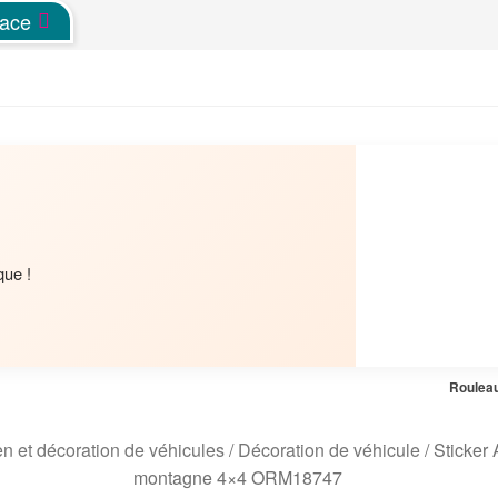
pace
que !
Rouleau
en et décoration de véhicules
/
Décoration de véhicule
/
Sticker
montagne 4×4 ORM18747