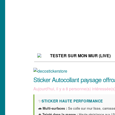
TESTER SUR MON MUR (LIVE)
Sticker Autocollant paysage of
Aujourd'hui, il y a 8 personne(s) intéressée(s) 
✨
STICKER HAUTE PERFORMANCE
🚗 Multi-surfaces :
Se colle sur mur lisse, carrosser
☀️ Teinté dans la masse :
Haute résistance aux UV