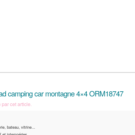
froad camping car montagne 4×4 ORM18747
par cet article.
ie, bateau, vitrine...
 et intempéries.