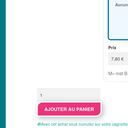
Aucun
Prix
M= mat B=b
quantité
de
Sticker
AJOUTER AU PANIER
Autocollant
paysage
🎁
Avec cet achat vous cumulez sur votre cagnotte f
offroad