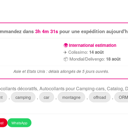
ommandez dans
3h 4m 30s
pour une expédition aujourd'h
🌍 International estimation
✈️ Colissimo:
14 août
📦 Mondial/Delivengo:
18 août
Asie et Etats Unis : délais allongés de 5 jours ouvrés.
collants décoratifs
,
Autocollants pour Camping-cars
,
Catalog
,
D
,
,
,
,
,
nt
camping
car
montagne
offroad
ORM
est
WhatsApp