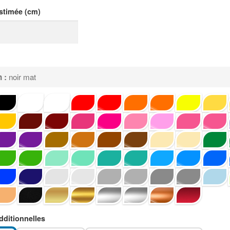
stimée (cm)
 :
noir mat
dditionnelles