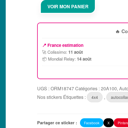
VOIR MON PANIER
camping
car
montagne
4x4
🔥 C
ORM18747
📍 France estimation
🚀 Colissimo:
11 août
📦 Mondial Relay:
14 août
UGS :
ORM18747
Catégories :
20A100
,
Auto
Nos stickers
Étiquettes :
,
4x4
autocolla
Partager ce sticker :
Facebook
X
Pinter