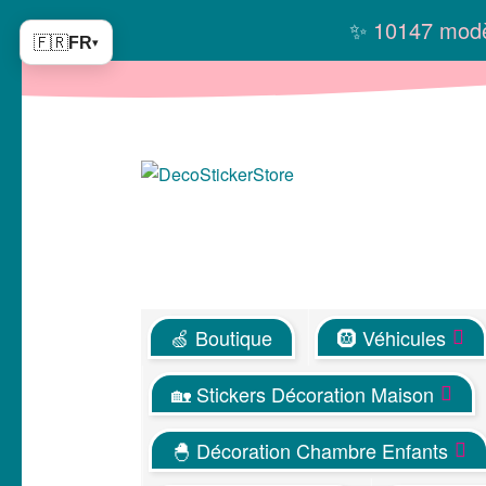
✨
10147 modè
🇫🇷
FR
▾
Aller
Aller
à
au
la
contenu
navigation
🍏 Boutique
🛞 Véhicules
🏡 Stickers Décoration Maison
🐣 Décoration Chambre Enfants