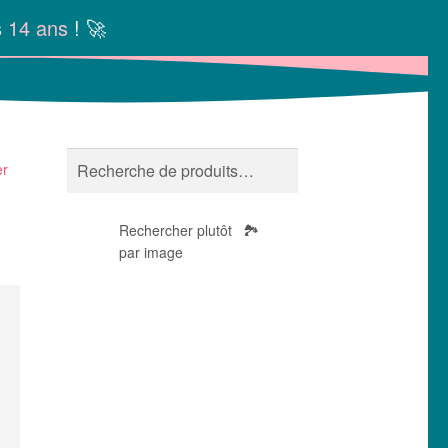
s
14 ans
! 🚀
Recherche
RECHERCHE
er
pour :
Rechercher plutôt
🏞️
par image