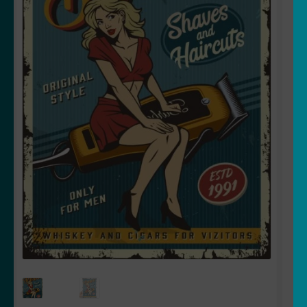
OUVRIR
Votre espace
LE
MENU
ENFANT