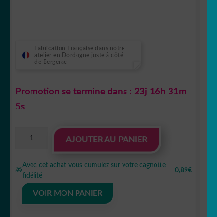
initial
actuel
était :
est :
12,90 €.
8,90 €.
Fabrication Française dans notre
atelier en Dordogne juste à côté
de Bergerac
Promotion se termine dans :
23j 16h 31m
4s
quantité
AJOUTER AU PANIER
de
Sticker
Avec cet achat vous cumulez sur votre cagnotte
Autocollant
🎁
0,89€
fidélité
plaque
barbier
VOIR MON PANIER
imprime
18x24cm