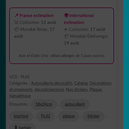
PL42
📍 France estimation
🌍 International
🚀 Colissimo:
12 août
estimation
📦 Mondial Relay:
17
✈️ Colissimo:
17 août
août
📦 Mondial/Delivengo:
19 août
Asie et Etats Unis : délais allongés de 5 jours ouvrés.
UGS :
PL42
Catégories :
Autocollants décoratifs
,
Catalog
,
Décorations
et ornements
,
decostickerstore
,
Nos stickers
,
Plaque
,
Signalétique
Étiquettes :
18x24cm
,
autocollant
,
imprimé
,
PL42
,
plaque
,
Sticker
,
💈 barbier