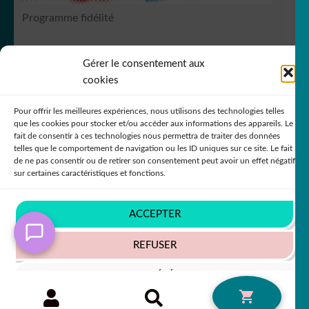
Programme fidélité
Gérer le consentement aux
RCS Bergerac SIREN 751
149535
cookies
Pour offrir les meilleures expériences, nous utilisons des technologies telles
que les cookies pour stocker et/ou accéder aux informations des appareils. Le
fait de consentir à ces technologies nous permettra de traiter des données
telles que le comportement de navigation ou les ID uniques sur ce site. Le fait
de ne pas consentir ou de retirer son consentement peut avoir un effet négatif
© DecoStickerStore 2026
sur certaines caractéristiques et fonctions.
Politique de confidentialité
Built with
WooCommerce
.
ACCEPTER
REFUSER
VOIR LES PRÉFÉRENCES
Recherche
RECHERCHE
0
pour :
Politique de cookies
Politique de confidentialité