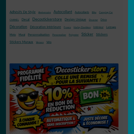
Autocollant
Adhésifs De Style
Autocollants
Anniversaire
Bike
Camping-Car
Decostickerstore
Decal
Design Unique
Déco
CHANEL
Douceur
Décoration
Décoration Intérieure
Intérieur
Lettrage
France
Harley Davidson
Sticker
Stickers
Mural
Personnalisation
Moto
Personnaliser
Polyester
Stickers Muraux
Vélo
Versace