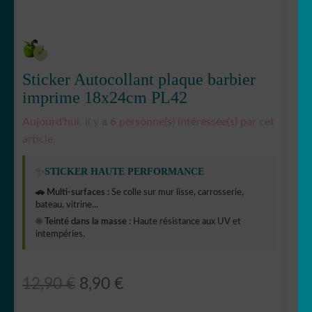
Sticker Autocollant plaque barbier
imprime 18x24cm PL42
Aujourd'hui, il y a 6 personne(s) intéressée(s) par cet
article.
✨
STICKER HAUTE PERFORMANCE
🚗 Multi-surfaces :
Se colle sur mur lisse, carrosserie,
bateau, vitrine...
☀️ Teinté dans la masse :
Haute résistance aux UV et
intempéries.
Le
Le
12,90
€
8,90
€
prix
prix