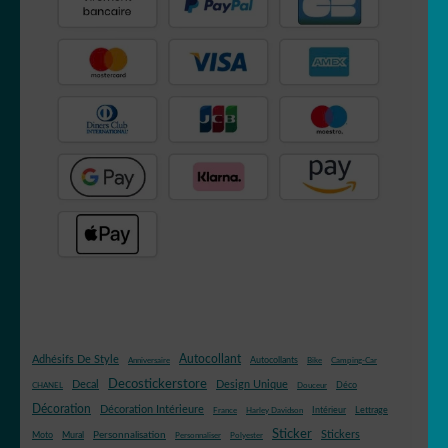
Autocollant
Adhésifs De Style
Autocollants
Anniversaire
Bike
Camping-Car
Decostickerstore
Decal
Design Unique
Déco
CHANEL
Douceur
Décoration
Décoration Intérieure
Intérieur
Lettrage
France
Harley Davidson
Sticker
Stickers
Mural
Personnalisation
Moto
Personnaliser
Polyester