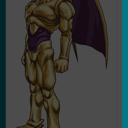
OUVRIR
Votre espace
LE
MENU
ENFANT