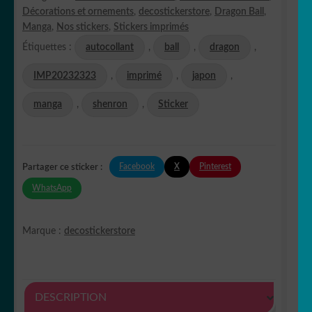
Décorations et ornements
,
decostickerstore
,
Dragon Ball
,
Manga
,
Nos stickers
,
Stickers imprimés
Étiquettes :
autocollant
,
ball
,
dragon
,
IMP20232323
,
imprimé
,
japon
,
manga
,
shenron
,
Sticker
Facebook
X
Pinterest
Partager ce sticker :
WhatsApp
Marque :
decostickerstore
DESCRIPTION