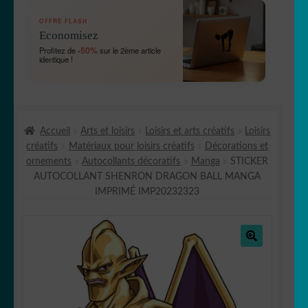
OUVRIR
🛞 Véhicules
OFFRE FLASH
LE
Economisez
MENU
OUVRIR
🐾 Stickers Animaux
-50%
Profitez de
sur le 2ème article
ENFANT
identique !
LE
MENU
OUVRIR
🏡 Stickers décoration maison
ENFANT
LE
MENU
OUVRIR
Lettrage et kits
ENFANT
Accueil
Arts et loisirs
Loisirs et arts créatifs
Loisirs
LE
créatifs
Matériaux pour loisirs créatifs
Décorations et
MENU
OUVRIR
🖨 3D et divers
ornements
Autocollants décoratifs
Manga
STICKER
ENFANT
LE
AUTOCOLLANT SHENRON DRAGON BALL MANGA
MENU
OUVRIR
🐣 Décoration chambre Enfants
IMPRIMÉ IMP20232323
ENFANT
LE
MENU
Générateur de sticker
ENFANT
🔍
☕ Mugs
Fait au Japon 🇯🇵