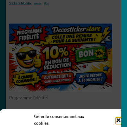
Stickers Muraux
Vélo
Versace
Programme fidélité
Gérer le consentement aux
RCS Bergerac SIREN 751
149535
cookies