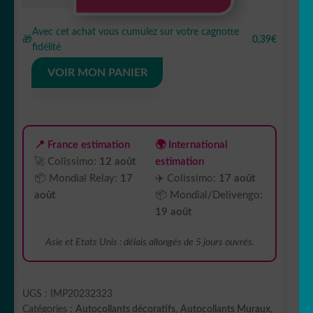
de
Sticker
Avec cet achat vous cumulez sur votre cagnotte
Autocollant
🎁
0,39€
fidélité
shenron
dragon
VOIR MON PANIER
ball
manga
imprimé
IMP20232323
📍 France estimation
🌍 International
🚀 Colissimo:
12 août
estimation
📦 Mondial Relay:
17
✈️ Colissimo:
17 août
août
📦 Mondial/Delivengo:
19 août
Asie et Etats Unis : délais allongés de 5 jours ouvrés.
UGS :
IMP20232323
Catégories :
Autocollants décoratifs
,
Autocollants Muraux
,