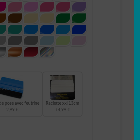
de pose avec feutrine
Raclette xxl 13cm
+2,99 €
+4,99 €