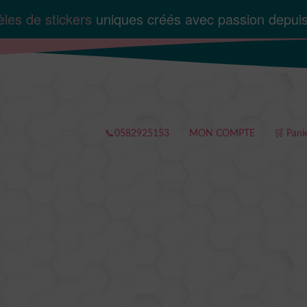
les de stickers
uniques créés avec passion depui
📞0582925153
MON COMPTE
🛒 Pani