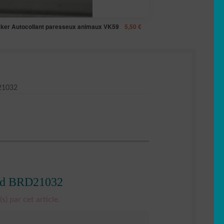
cker Autocollant paresseux animaux VK59
5,50
€
21032
rand BRD21032
s) par cet article.