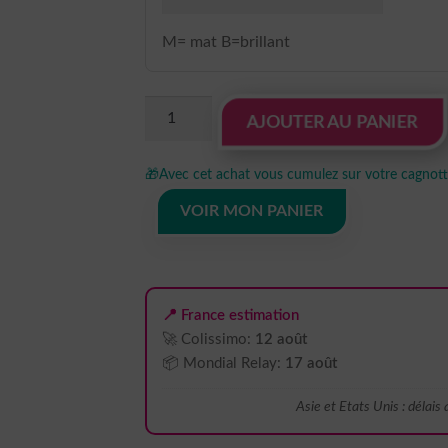
M= mat B=brillant
quantité
AJOUTER AU PANIER
de
Sticker
🎁
Avec cet achat vous cumulez sur votre cagnotte
Autocollant
stussy
VOIR MON PANIER
brand
BRD21032
📍 France estimation
🚀 Colissimo:
12 août
📦 Mondial Relay:
17 août
Asie et Etats Unis : délais