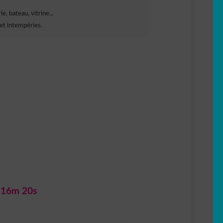
e, bateau, vitrine...
et intempéries.
 16m 19s