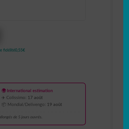
 fidélité
0,55€
🌍 International estimation
✈️ Colissimo:
17 août
📦 Mondial/Delivengo:
19 août
 allongés de 5 jours ouvrés.