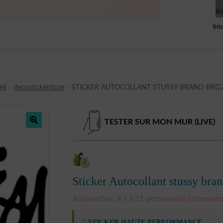
Sti
il
decostickerstore
STICKER AUTOCOLLANT STUSSY BRAND BRD
TESTER SUR MON MUR (LIVE)
🔍
Sticker Autocollant stussy b
Aujourd'hui, il y a 11 personne(s) intéressée(
✨
STICKER HAUTE PERFORMANCE