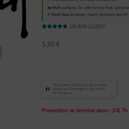
🚗 Multi-surfaces :
Se colle sur mur lisse, carrosseri
☀️ Teinté dans la masse :
Haute résistance aux UV 
(
39
AVIS CLIENT)
NOTÉ
37
5
SUR 5
5,50
€
BASÉ SUR
NOTATION
S CLIENT
Fabrication Française dans notre
atelier en Dordogne juste à côté
de Bergerac
Promotion se termine dans :
24j 7h