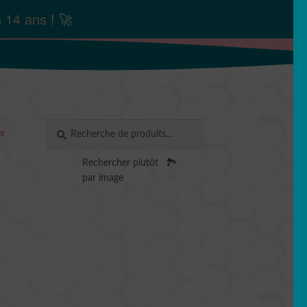
s
14 ans
! 🚀
Recherche
RECHERCHE
er
pour :
Rechercher plutôt
🏞️
par image