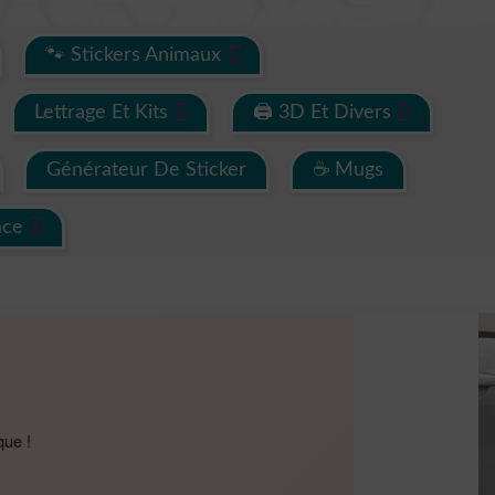
🐾 Stickers Animaux
Lettrage Et Kits
🖨 3D Et Divers
Générateur De Sticker
☕ Mugs
ace
que !