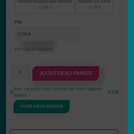
Raclette de pose avec feutrine
Raclette xxl 13cm
+2,99 €
+4,99 €
Prix
M= mat B=brillant
quantité
AJOUTER AU PANIER
de
Sticker
Avec cet achat vous cumulez sur votre cagnotte
Autocollant
🎁
0,55€
fidélité
tesla
model
VOIR MON PANIER
3
voiture
auto