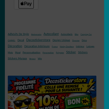
Autocollant
Adhésifs De Style
Autocollants
Anniversaire
Bike
Camping-Car
Decostickerstore
Decal
Design Unique
Déco
CHANEL
Douceur
Décoration
Décoration Intérieure
Intérieur
Lettrage
France
Harley Davidson
Sticker
Stickers
Mural
Personnalisation
Moto
Personnaliser
Polyester
Stickers Muraux
Vélo
Versace