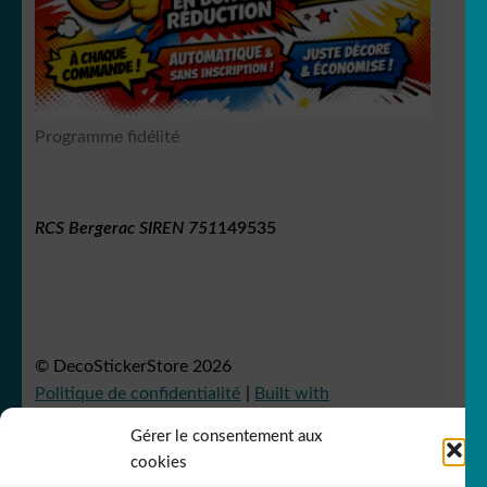
Programme fidélité
RCS Bergerac SIREN 751
149535
© DecoStickerStore 2026
Politique de confidentialité
Built with
WooCommerce
.
Gérer le consentement aux
cookies