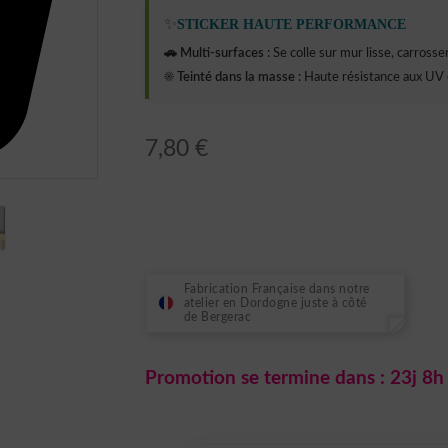
✨
STICKER HAUTE PERFORMANCE
🚗 Multi-surfaces :
Se colle sur mur lisse, carrosseri
☀️ Teinté dans la masse :
Haute résistance aux UV 
7,80
€
Fabrication Française dans notre
atelier en Dordogne juste à côté
de Bergerac
Promotion se termine dans :
23j 8h