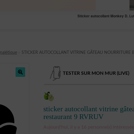
Sticker autocollant Monkey D. L
gnalétique
STICKER AUTOCOLLANT VITRINE GÂTEAU NOURRITURE
TESTER SUR MON MUR (LIVE)
🔍
sticker autocollant vitrine gât
restaurant 9 RVRUV
Aujourd'hui, il y a 16 personne(s) intéressée(