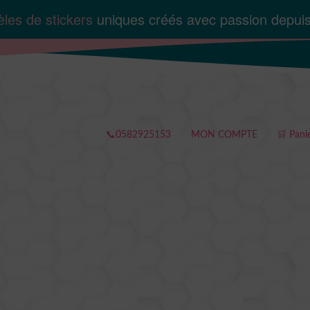
les de stickers
uniques créés avec passion depui
📞0582925153
MON COMPTE
🛒 Pani