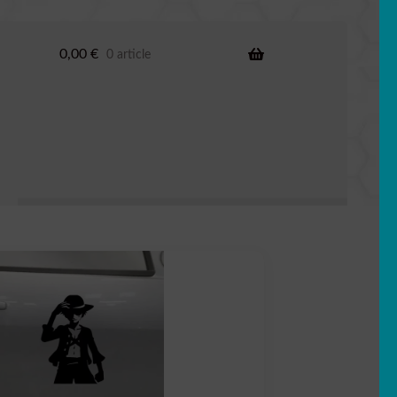
0,00
€
0 article