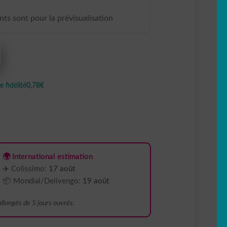
ants sont pour la prévisualisation
 fidélité
0,78€
🌍 International estimation
✈️ Colissimo:
17 août
📦 Mondial/Delivengo:
19 août
 allongés de 5 jours ouvrés.