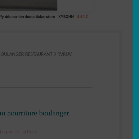
uffy décoration decostickerstore - XYSXHN
5,50
€
 BOULANGER RESTAURANT 9 RVRUV
eau nourriture boulanger
s) par cet article.