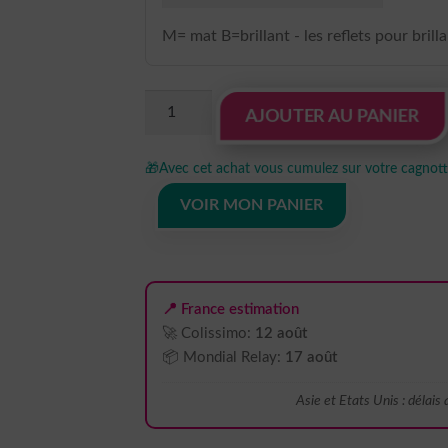
M= mat B=brillant - les reflets pour brill
quantité
AJOUTER AU PANIER
de
sticker
🎁
Avec cet achat vous cumulez sur votre cagnotte
autocollant
vitrine
VOIR MON PANIER
gâteau
nourriture
boulanger
restaurant
📍 France estimation
9
🚀 Colissimo:
12 août
RVRUV
📦 Mondial Relay:
17 août
Asie et Etats Unis : délais