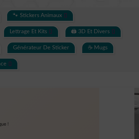
🐾 Stickers Animaux
Lettrage Et Kits
🖨 3D Et Divers
Générateur De Sticker
☕ Mugs
ace
que !