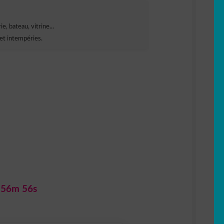
e, bateau, vitrine...
et intempéries.
 56m 55s