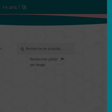
s
14 ans
! 🚀
Recherche
RECHERCHE
er
pour :
Rechercher plutôt
🏞️
par image