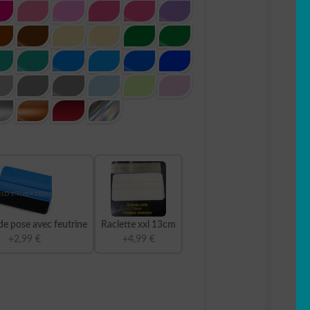
de pose avec feutrine
Raclette xxl 13cm
+2,99 €
+4,99 €