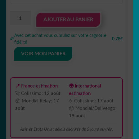
quantité
AJOUTER AU PANIER
de
Sticker
Avec cet achat vous cumulez sur votre cagnotte
Autocollant
🎁
0,78€
fidélité
voiture
sport
VOIR MON PANIER
silouhette
BVw187303
📍 France estimation
🌍 International
🚀 Colissimo:
12 août
estimation
📦 Mondial Relay:
17
✈️ Colissimo:
17 août
août
📦 Mondial/Delivengo:
19 août
Asie et Etats Unis : délais allongés de 5 jours ouvrés.