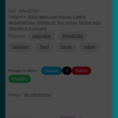
UGS :
BVw187303
Catégories :
Autocollants pour Voitures
,
Catalog
,
decostickerstore
,
Multiple 20
,
Nos stickers
,
Stickers Auto
,
Véhicules et accessoires
Étiquettes :
autocollant
,
BVw187303
,
silouhette
,
Sport
,
Sticker
,
voiture
Facebook
X
Pinterest
Partager ce sticker :
WhatsApp
Marque :
decostickerstore