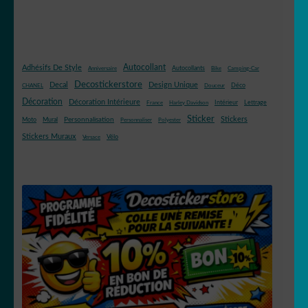
Autocollant
Adhésifs De Style
Autocollants
Anniversaire
Bike
Camping-Car
Decostickerstore
Decal
Design Unique
Déco
CHANEL
Douceur
Décoration
Décoration Intérieure
Intérieur
Lettrage
France
Harley Davidson
Sticker
Stickers
Mural
Personnalisation
Moto
Personnaliser
Polyester
Stickers Muraux
Vélo
Versace