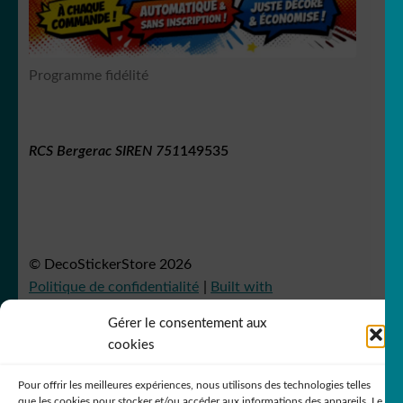
Programme fidélité
RCS Bergerac SIREN 751
149535
© DecoStickerStore 2026
Politique de confidentialité
Built with
WooCommerce
.
Gérer le consentement aux
cookies
Pour offrir les meilleures expériences, nous utilisons des technologies telles
que les cookies pour stocker et/ou accéder aux informations des appareils. Le