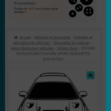
Economisez
MENU
OUVRIR
🐾 Stickers Animaux
-50%
Profitez de
sur le 2ème article
ENFANT
identique !
LE
MENU
OUVRIR
🏡 Stickers décoration maison
ENFANT
LE
MENU
OUVRIR
Lettrage et kits
ENFANT
Accueil
Véhicules et accessoires
Entretien et
LE
décoration de véhicules
Décoration de véhicule
MENU
OUVRIR
🖨 3D et divers
Autocollants pour véhicules
Stickers Auto
STICKER
ENFANT
LE
AUTOCOLLANT VOITURE SPORT SILOUHETTE
MENU
OUVRIR
🐣 Décoration chambre Enfants
BVW187303
ENFANT
LE
MENU
Générateur de sticker
ENFANT
🔍
☕ Mugs
Fait au Japon 🇯🇵
OUVRIR