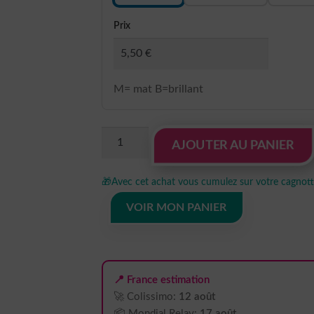
Prix
M= mat B=brillant
quantité
AJOUTER AU PANIER
de
Sticker
🎁
Avec cet achat vous cumulez sur votre cagnotte
Autocollant
volvo
VOIR MON PANIER
60
camion
disque
limitation
📍 France estimation
DLC547901
🚀 Colissimo:
12 août
📦 Mondial Relay:
17 août