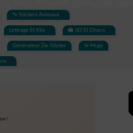
🐾 Stickers Animaux
Lettrage Et Kits
🖨 3D Et Divers
Générateur De Sticker
☕ Mugs
ace
que !