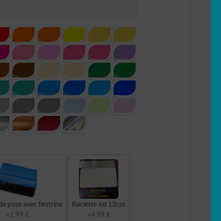
de pose avec feutrine
Raclette xxl 13cm
+2,99 €
+4,99 €