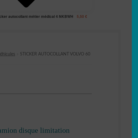
icker autocollant métier médical 4 NKBWH
5,50
€
éhicules
STICKER AUTOCOLLANT VOLVO 60
amion disque limitation