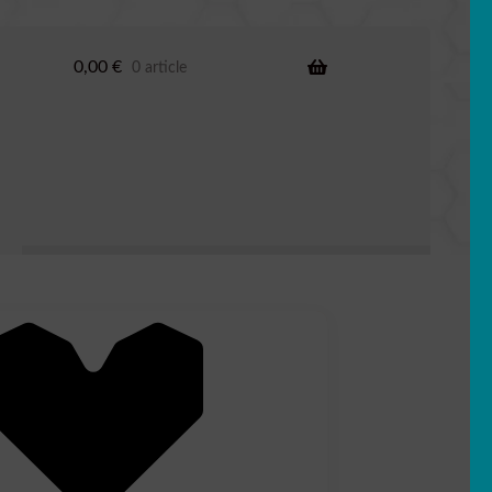
0,00
€
0 article