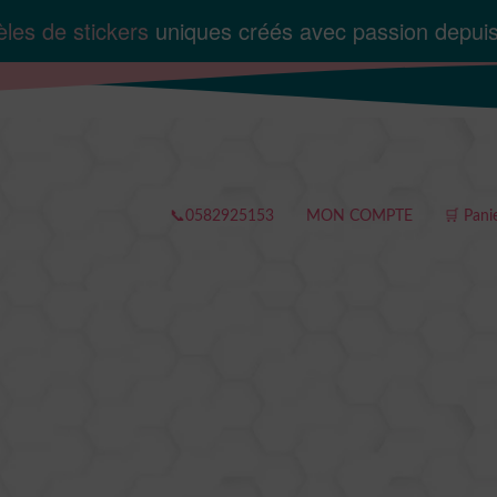
les de stickers
uniques créés avec passion depui
📞0582925153
MON COMPTE
🛒 Pani