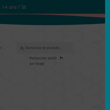
s
14 ans
! 🚀
Recherche
RECHERCHE
er
pour :
Rechercher plutôt
🏞️
par image