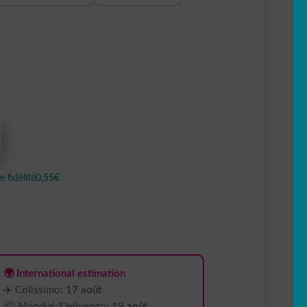
 fidélité
0,55€
🌍 International estimation
✈️ Colissimo:
17 août
📦 Mondial/Delivengo:
19 août