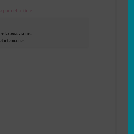
) par cet article.
e, bateau, vitrine...
et intempéries.