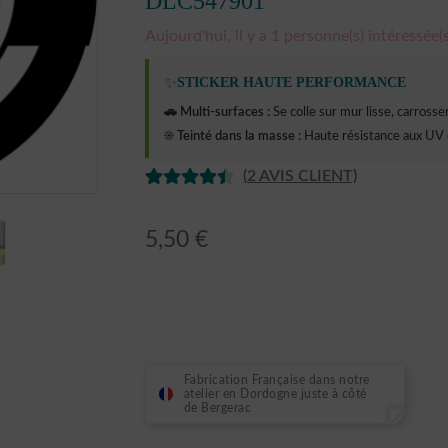
DLC547901
Aujourd'hui, il y a 1 personne(s) intéressée(s
✨
STICKER HAUTE PERFORMANCE
🚗 Multi-surfaces :
Se colle sur mur lisse, carrosseri
☀️ Teinté dans la masse :
Haute résistance aux UV 
(
2
AVIS CLIENT)
NOTÉ
2
4.50
SUR 5
5,50
€
BASÉ SUR
NOTATIO
NS
CLIENT
Fabrication Française dans notre
atelier en Dordogne juste à côté
de Bergerac