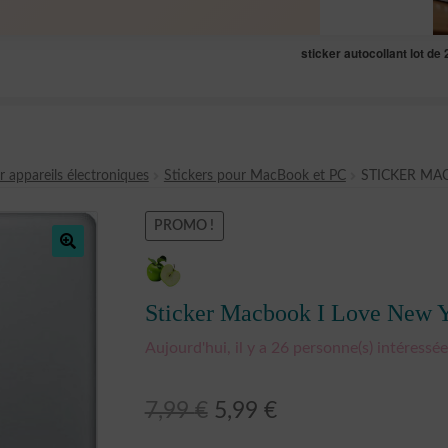
sticker autocollant lot 
r appareils électroniques
Stickers pour MacBook et PC
STICKER MA
PROMO !
🔍
Sticker Macbook I Love New 
Aujourd'hui, il y a 26 personne(s) intéressée(
Le
Le
7,99
€
5,99
€
prix
prix