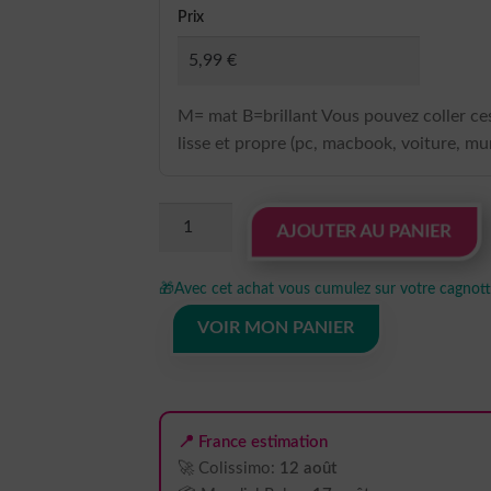
Prix
M= mat B=brillant Vous pouvez coller ces
lisse et propre (pc, macbook, voiture, mur
quantité
AJOUTER AU PANIER
de
Sticker
🎁
Avec cet achat vous cumulez sur votre cagnotte
Macbook
I
VOIR MON PANIER
Love
New
York
📍 France estimation
🚀 Colissimo:
12 août