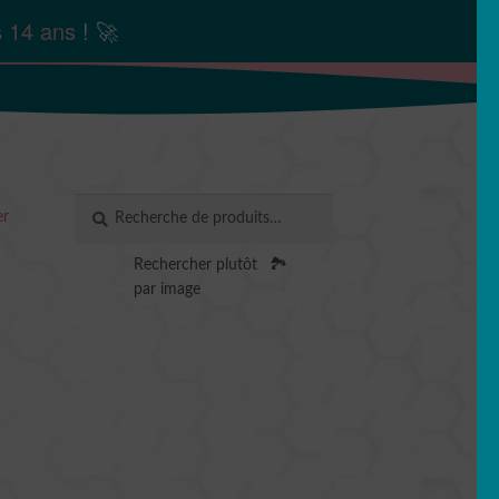
s
14 ans
! 🚀
Recherche
RECHERCHE
er
pour :
Rechercher plutôt
🏞️
par image