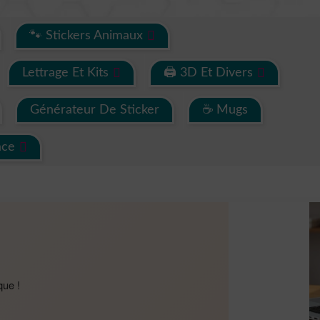
🐾 Stickers Animaux
Lettrage Et Kits
🖨 3D Et Divers
Générateur De Sticker
☕ Mugs
ace
que !