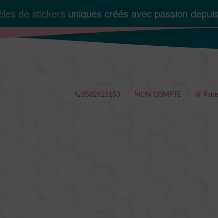
les de stickers
uniques créés avec passion depui
📞0582925153
MON COMPTE
🛒 Pani