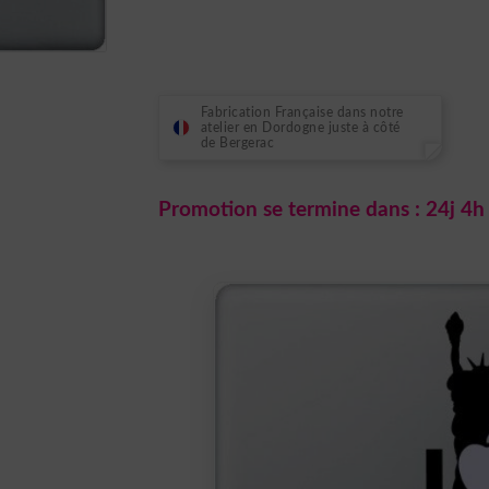
initial
actuel
était :
est :
7,99 €.
5,99 €.
Fabrication Française dans notre
atelier en Dordogne juste à côté
de Bergerac
Promotion se termine dans :
24j 4h