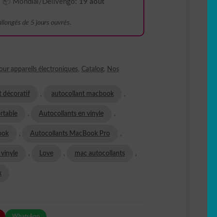
📦 Mondial/Delivengo:
19 août
 allongés de 5 jours ouvrés.
our appareils électroniques
,
Catalog
,
Nos
t décoratif
,
autocollant macbook
,
rtable
,
Autocollants en vinyle
,
ook
,
Autocollants MacBook Pro
,
 vinyle
,
Love
,
mac autocollants
,
k
WhatsApp