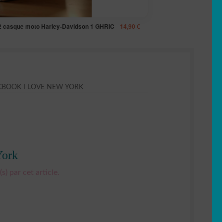
de 2 casque moto Harley-Davidson 1 GHRIC
14,90
€
CBOOK I LOVE NEW YORK
York
s) par cet article.