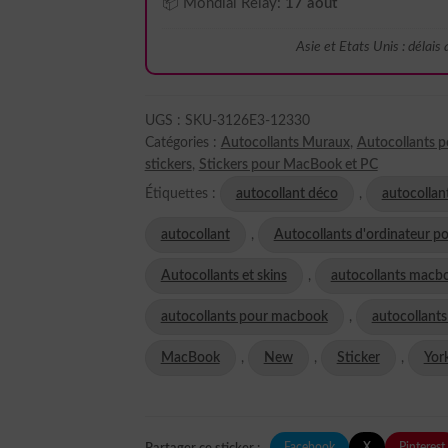
📦 Mondial Relay:
17 août
Asie et Etats Unis : délais
UGS :
SKU-3126E3-12330
Catégories :
Autocollants Muraux
,
Autocollants p
stickers
,
Stickers pour MacBook et PC
Étiquettes :
autocollant déco
,
autocollan
autocollant
,
Autocollants d'ordinateur po
Autocollants et skins
,
autocollants macb
autocollants pour macbook
,
autocollants
MacBook
,
New
,
Sticker
,
Yor
Facebook
X
Pinterest
Partager ce sticker :