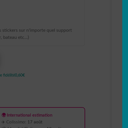
 stickers sur n'importe quel support
, bateau etc...)
 fidélité
0,60€
🌍 International estimation
✈️ Colissimo:
17 août