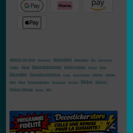
Autocollant
Adhésifs De Style
Autocollants
Anniversaire
Bike
Camping-Car
Decostickerstore
Decal
Design Unique
Déco
CHANEL
Douceur
Décoration
Décoration Intérieure
Intérieur
Lettrage
France
Harley Davidson
Sticker
Stickers
Mural
Personnalisation
Moto
Personnaliser
Polyester
Stickers Muraux
Vélo
Versace