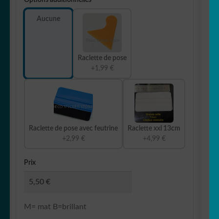
Aucune
Raclette de pose
+1,99 €
Raclette de pose avec feutrine
Raclette xxl 13cm
+2,99 €
+4,99 €
Prix
M= mat B=brillant