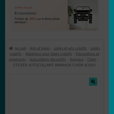
OUVRIR
🛞 Véhicules
OFFRE FLASH
LE
Economisez
MENU
OUVRIR
🐾 Stickers Animaux
-50%
Profitez de
sur le 2ème article
ENFANT
identique !
LE
MENU
OUVRIR
🏡 Stickers décoration maison
ENFANT
LE
MENU
OUVRIR
Lettrage et kits
ENFANT
Accueil
Arts et loisirs
Loisirs et arts créatifs
Loisirs
LE
créatifs
Matériaux pour loisirs créatifs
Décorations et
MENU
OUVRIR
🖨 3D et divers
ornements
Autocollants décoratifs
Animaux
Chien
ENFANT
LE
STICKER AUTOCOLLANT ANIMAUX CHIEN 6CKSH
MENU
OUVRIR
🐣 Décoration chambre Enfants
ENFANT
LE
MENU
Générateur de sticker
ENFANT
🔍
☕ Mugs
Fait au Japon 🇯🇵