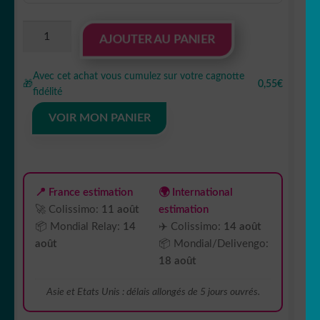
quantité
AJOUTER AU PANIER
de
sticker
Avec cet achat vous cumulez sur votre cagnotte
autocollant
🎁
0,55€
fidélité
animaux
chien
VOIR MON PANIER
6CKSH
📍 France estimation
🌍 International
🚀 Colissimo:
11 août
estimation
📦 Mondial Relay:
14
✈️ Colissimo:
14 août
août
📦 Mondial/Delivengo:
18 août
Asie et Etats Unis : délais allongés de 5 jours ouvrés.