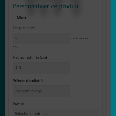
Personnaliser ce produit
Miroir
Longueur (cm)
min 9cm • max
55cm
Hauteur estimée (cm)
Prénom (facultatif)
Palette
Sélection :
noir mat