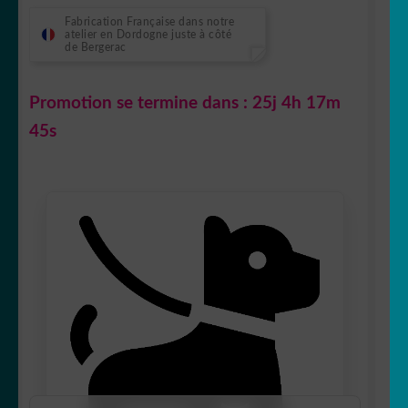
Fabrication Française dans notre
atelier en Dordogne juste à côté
de Bergerac
Promotion se termine dans :
25j 4h 17m
44s