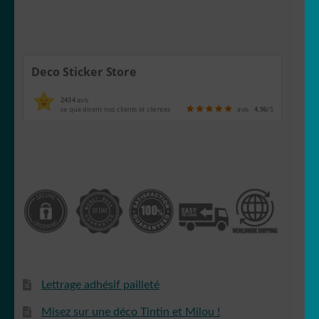
Deco Sticker Store
2434
avis
ce que disent nos clients et clientes
avis
4.96
/5
Lettrage adhésif pailleté
Misez sur une déco Tintin et Milou !