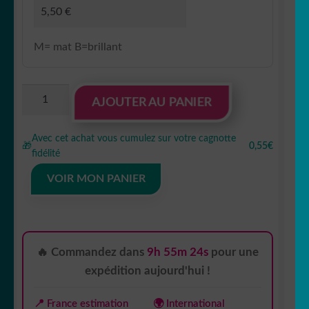
M= mat B=brillant
quantité
AJOUTER AU PANIER
de
Sticker
Avec cet achat vous cumulez sur votre cagnotte
autocollant
🎁
0,55€
fidélité
félix
le
VOIR MON PANIER
chat
love
🔥 Commandez dans
9h 55m 23s
pour une
expédition aujourd'hui !
📍 France estimation
🌍 International