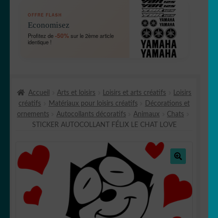
OUVRIR
🛞 Véhicules
OFFRE FLASH
LE
Economisez
MENU
OUVRIR
🐾 Stickers Animaux
-50%
Profitez de
sur le 2ème article
ENFANT
identique !
LE
MENU
OUVRIR
🏡 Stickers décoration maison
ENFANT
LE
MENU
OUVRIR
Lettrage et kits
ENFANT
Accueil
Arts et loisirs
Loisirs et arts créatifs
Loisirs
LE
créatifs
Matériaux pour loisirs créatifs
Décorations et
MENU
OUVRIR
🖨 3D et divers
ornements
Autocollants décoratifs
Animaux
Chats
ENFANT
LE
STICKER AUTOCOLLANT FÉLIX LE CHAT LOVE
MENU
OUVRIR
🐣 Décoration chambre Enfants
ENFANT
LE
MENU
Générateur de sticker
ENFANT
🔍
☕ Mugs
Fait au Japon 🇯🇵