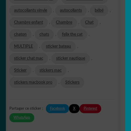
autocollants vinyle
,
autocollants
,
bébé
,
Chambre enfant
,
Chambre
,
Chat
,
chaton
,
chats
,
felix the cat
,
MULTIPLE
,
sticker bateau
,
sticker chat mac
,
sticker nautique
,
Sticker
,
stickers mac
,
stickers macbook pro
,
Stickers
Facebook
X
Pinterest
Partager ce sticker :
WhatsApp