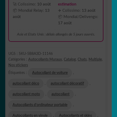
🚀 Colissimo:
10 août
estimation
📦 Mondial Relay:
13
✈️ Colissimo:
13 août
août
📦 Mondial/Delivengo:
17 août
Asie et Etats Unis : délais allongés de 5 jours ouvrés.
UGS :
SKU-5B8A3D-11146
Catégories :
Autocollants Muraux
,
Catalog
,
Chats
,
Multiple
,
Nos stickers
Étiquettes :
Autocollant de voiture
,
autocollant déco
,
autocollant décoratif
,
autocollant moto
,
autocollant
,
Autocollants d'ordinateur portable
,
Autocollants en vinyle
,
Autocollants et skins
,