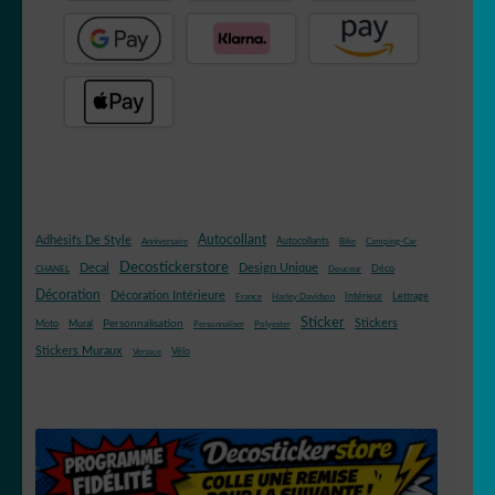
Autocollant
Adhésifs De Style
Autocollants
Anniversaire
Bike
Camping-Car
Decostickerstore
Decal
Design Unique
Déco
CHANEL
Douceur
Décoration
Décoration Intérieure
Intérieur
Lettrage
France
Harley Davidson
Sticker
Stickers
Mural
Personnalisation
Moto
Personnaliser
Polyester
Stickers Muraux
Vélo
Versace