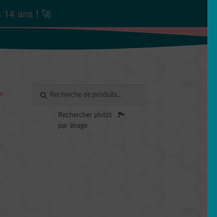
s
14 ans
! 🚀
Recherche
RECHERCHE
er
pour :
Rechercher plutôt
🏞️
par image