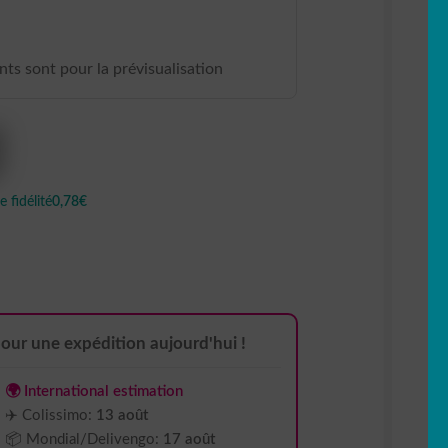
ants sont pour la prévisualisation
 fidélité
0,78€
our une expédition aujourd'hui !
🌍 International estimation
✈️ Colissimo:
13 août
📦 Mondial/Delivengo:
17 août