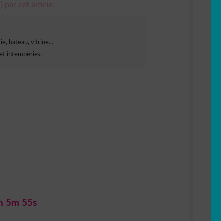
) par cet article.
e, bateau, vitrine...
et intempéries.
h 5m 54s