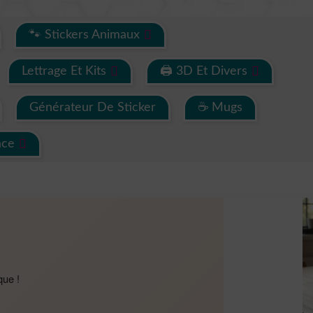
🐾 Stickers Animaux
Lettrage Et Kits
🖨 3D Et Divers
Générateur De Sticker
☕ Mugs
ace
que !