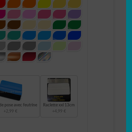
de pose avec feutrine
Raclette xxl 13cm
+2,99 €
+4,99 €