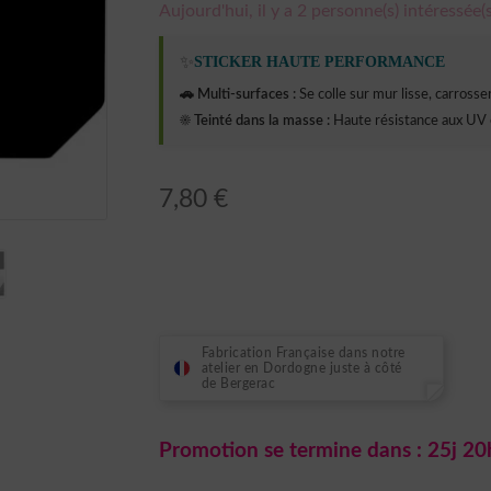
Aujourd'hui, il y a 2 personne(s) intéressée(s
✨
STICKER HAUTE PERFORMANCE
🚗 Multi-surfaces :
Se colle sur mur lisse, carrosseri
☀️ Teinté dans la masse :
Haute résistance aux UV 
7,80
€
Fabrication Française dans notre
atelier en Dordogne juste à côté
de Bergerac
Promotion se termine dans :
25j 20