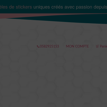
les de stickers
uniques créés avec passion depui
📞0582925153
MON COMPTE
🛒 Pani