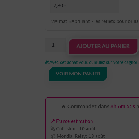
M= mat B=brillant - les reflets pour brill
quantité
AJOUTER AU PANIER
de
sticker
🎁
Avec cet achat vous cumulez sur votre cagnotte
autocollant
Jeep
VOIR MON PANIER
4x4
8
T0X3H
🔥 Commandez dans
8h 6m 54s
p
📍 France estimation
🚀 Colissimo:
10 août
📦 Mondial Relay:
13 août