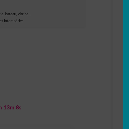
e, bateau, vitrine...
et intempéries.
h 13m 6s