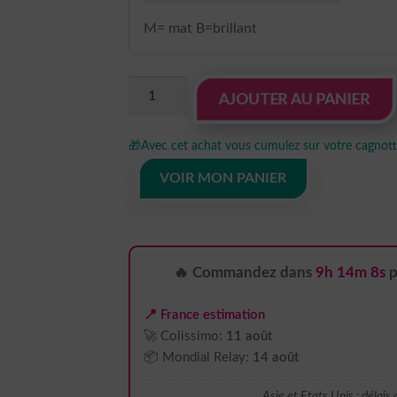
M= mat B=brillant
quantité
AJOUTER AU PANIER
de
sticker
🎁
Avec cet achat vous cumulez sur votre cagnotte
autocollant
jeu
VOIR MON PANIER
casino
IQUKR
🔥 Commandez dans
9h 14m 7s
p
📍 France estimation
🚀 Colissimo:
11 août
📦 Mondial Relay:
14 août
Asie et Etats Unis : délais