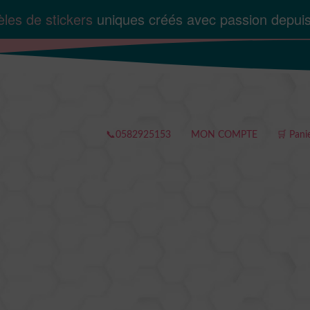
les de stickers
uniques créés avec passion depui
📞0582925153
MON COMPTE
🛒 Pani