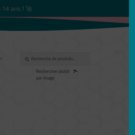
s
14 ans
! 🚀
Recherche
RECHERCHE
er
pour :
Rechercher plutôt
🏞️
par image