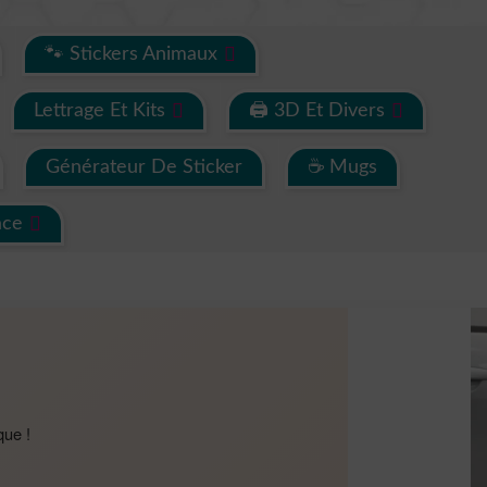
🐾 Stickers Animaux
Lettrage Et Kits
🖨 3D Et Divers
Générateur De Sticker
☕ Mugs
ace
que !