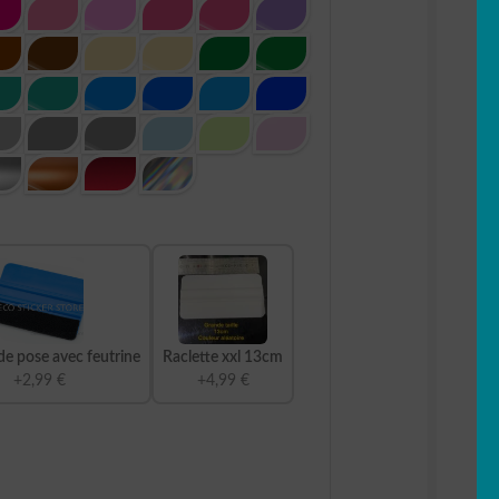
de pose avec feutrine
Raclette xxl 13cm
+2,99 €
+4,99 €