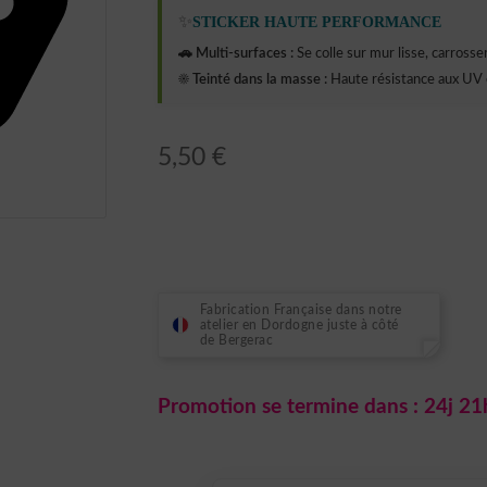
✨
STICKER HAUTE PERFORMANCE
🚗 Multi-surfaces :
Se colle sur mur lisse, carrosseri
☀️ Teinté dans la masse :
Haute résistance aux UV 
5,50
€
Fabrication Française dans notre
atelier en Dordogne juste à côté
de Bergerac
Promotion se termine dans :
24j 21