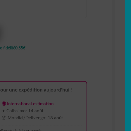
 fidélité
0,55€
our une expédition aujourd'hui !
🌍 International estimation
✈️ Colissimo:
14 août
📦 Mondial/Delivengo:
18 août
 allongés de 5 jours ouvrés.