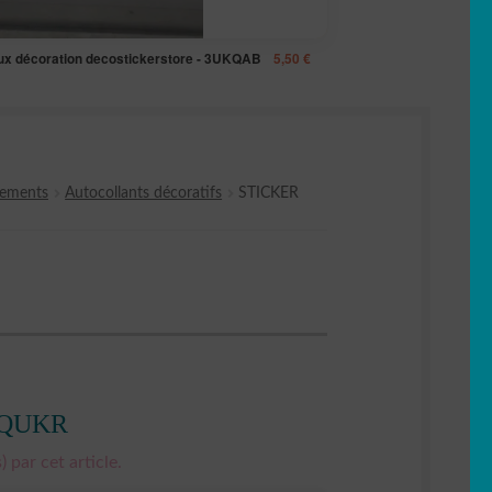
ux décoration decostickerstore - 3UKQAB
5,50
€
nements
Autocollants décoratifs
STICKER
o IQUKR
) par cet article.