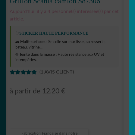
Griffon Scania camion S87306
Aujourd'hui, il y a 4 personne(s) intéressée(s) par cet
article.
✨
STICKER HAUTE PERFORMANCE
🚗 Multi-surfaces :
Se colle sur mur lisse, carrosserie,
bateau, vitrine...
☀️ Teinté dans la masse :
Haute résistance aux UV et
intempéries.
(
1
AVIS CLIENT)
NOTÉ
1
5.00
SUR 5
à partir de
12,20
€
BASÉ SUR
NOTATION
CLIENT
Fabrication Française dans notre