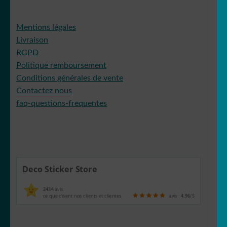
Mentions légales
Livraison
RGPD
Politique remboursement
Conditions générales de vente
Contactez nous
faq-questions-frequentes
Deco Sticker Store
2434
avis
ce que disent nos clients et clientes
avis
4.96
/5