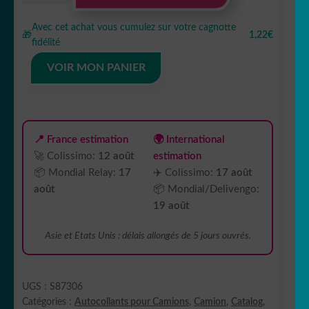
Sticker
Avec cet achat vous cumulez sur votre cagnotte
Autocollant
🎁
1,22€
fidélité
Kit
X2
VOIR MON PANIER
Demi
Griffon
Scania
camion
📍 France estimation
🌍 International
S87306
🚀 Colissimo:
12 août
estimation
📦 Mondial Relay:
17
✈️ Colissimo:
17 août
août
📦 Mondial/Delivengo:
19 août
Asie et Etats Unis : délais allongés de 5 jours ouvrés.
UGS :
S87306
Catégories :
Autocollants pour Camions
,
Camion
,
Catalog
,