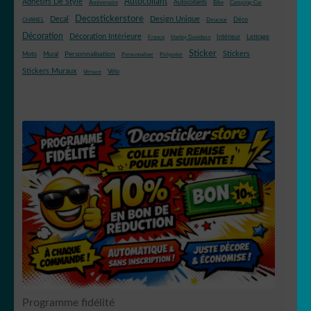
Autocollant
Adhésifs De Style
Autocollants
Anniversaire
Bike
Camping-Car
Decostickerstore
Decal
Design Unique
Déco
CHANEL
Douceur
Décoration
Décoration Intérieure
Intérieur
Lettrage
France
Harley Davidson
Sticker
Stickers
Mural
Personnalisation
Moto
Personnaliser
Polyester
Stickers Muraux
Vélo
Versace
Programme fidélité