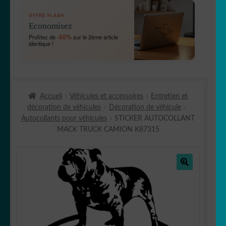
OUVRIR
🛞 Véhicules
OFFRE FLASH
LE
Economisez
MENU
OUVRIR
🐾 Stickers Animaux
-50%
Profitez de
sur le 2ème article
ENFANT
identique !
LE
MENU
OUVRIR
🏡 Stickers décoration maison
ENFANT
LE
MENU
OUVRIR
Lettrage et kits
ENFANT
Accueil
Véhicules et accessoires
Entretien et
LE
décoration de véhicules
Décoration de véhicule
MENU
OUVRIR
🖨 3D et divers
Autocollants pour véhicules
STICKER AUTOCOLLANT
ENFANT
LE
MACK TRUCK CAMION K87315
MENU
OUVRIR
🐣 Décoration chambre Enfants
ENFANT
LE
MENU
Générateur de sticker
ENFANT
🔍
☕ Mugs
Fait au Japon 🇯🇵