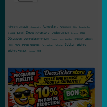
Autocollant
Adhésifs De Style
Autocollants
Anniversaire
Bike
Camping-Car
Decostickerstore
Decal
Design Unique
Déco
CHANEL
Douceur
Décoration
Décoration Intérieure
Intérieur
Lettrage
France
Harley Davidson
Sticker
Stickers
Mural
Personnalisation
Moto
Personnaliser
Polyester
Stickers Muraux
Vélo
Versace