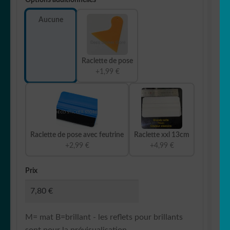
Aucune
Raclette de pose
+1,99 €
Raclette de pose avec feutrine
Raclette xxl 13cm
+2,99 €
+4,99 €
Prix
M= mat B=brillant - les reflets pour brillants
sont pour la prévisualisation