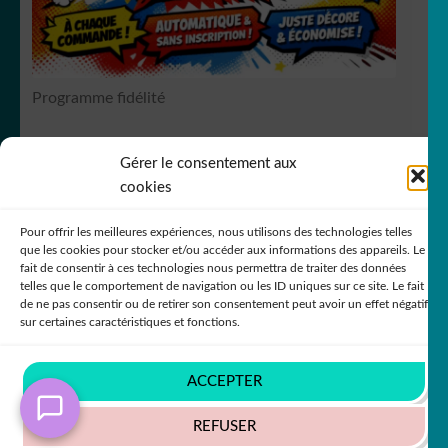
Programme fidélité
Gérer le consentement aux
RCS Bergerac SIREN 751
149535
cookies
Pour offrir les meilleures expériences, nous utilisons des technologies telles
que les cookies pour stocker et/ou accéder aux informations des appareils. Le
fait de consentir à ces technologies nous permettra de traiter des données
telles que le comportement de navigation ou les ID uniques sur ce site. Le fait
de ne pas consentir ou de retirer son consentement peut avoir un effet négatif
© DecoStickerStore 2026
sur certaines caractéristiques et fonctions.
Politique de confidentialité
Built with
WooCommerce
.
ACCEPTER
REFUSER