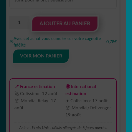
quantité
AJOUTER AU PANIER
de
Sticker
Avec cet achat vous cumulez sur votre cagnotte
Autocollant
🎁
0,78€
fidélité
Mack
truck
VOIR MON PANIER
camion
K87315
📍 France estimation
🌍 International
🚀 Colissimo:
12 août
estimation
📦 Mondial Relay:
17
✈️ Colissimo:
17 août
août
📦 Mondial/Delivengo:
19 août
Asie et Etats Unis : délais allongés de 5 jours ouvrés.