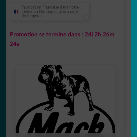
Fabrication Française dans notre
atelier en Dordogne juste à côté
de Bergerac
Promotion se termine dans :
24j 2h 26m
23s