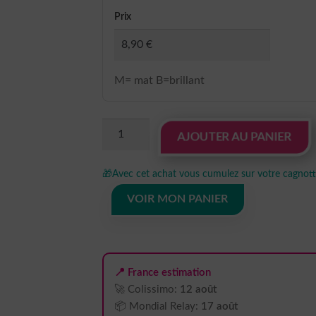
Prix
M= mat B=brillant
quantité
AJOUTER AU PANIER
de
Sticker
🎁
Avec cet achat vous cumulez sur votre cagnotte
autocollant
Peugeot
VOIR MON PANIER
205
30
cm
lion
📍 France estimation
V1
🚀 Colissimo:
12 août
📦 Mondial Relay:
17 août