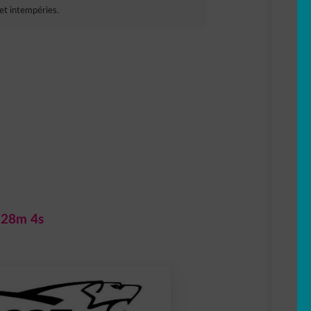
et intempéries.
 28m 2s