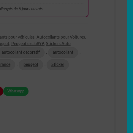
 allongés de 5 jours ouvrés.
ants pour véhicules
,
Autocollants pour Voitures
,
ugeot
,
Peugeot exclu899
,
Stickers Auto
autocollant décoratif
,
autocollant
,
france
,
peugeot
,
Sticker
WhatsApp