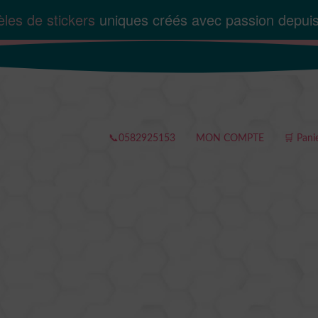
les de stickers
uniques créés avec passion depui
📞0582925153
MON COMPTE
🛒 Pani