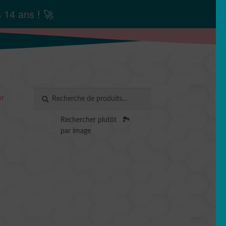
s
14 ans
! 🚀
Recherche
RECHERCHE
er
pour :
Rechercher plutôt
🏞️
par image