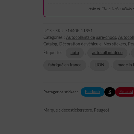
Asie et Etats Unis : délais
UGS :
SKU-71440E-11851
Catégories :
Autocollants de pare-chocs
,
Autocoll
Catalog
,
Décoration de véhicule
,
Nos stickers
,
Pe
Étiquettes :
auto
,
autocollant déco
,
fabriqué en france
,
LION
,
made in 
Facebook
X
Pinterest
Partager ce sticker :
Marque :
decostickerstore
,
Peugeot