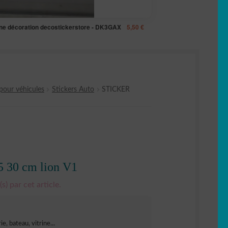
gne décoration decostickerstore - DK3GAX
5,50
€
pour véhicules
Stickers Auto
STICKER
5 30 cm lion V1
s) par cet article.
e, bateau, vitrine...