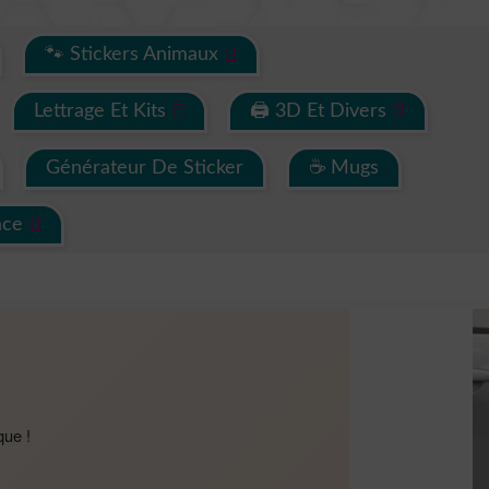
🐾 Stickers Animaux
Lettrage Et Kits
🖨 3D Et Divers
Générateur De Sticker
☕ Mugs
ace
que !