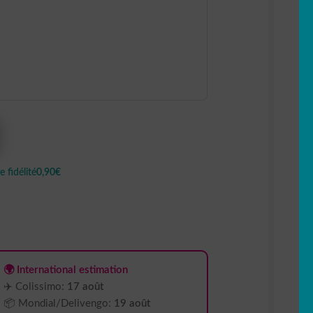
 fidélité
0,90€
🌍 International estimation
✈️ Colissimo:
17 août
📦 Mondial/Delivengo:
19 août