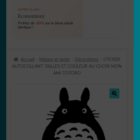
OUVRIR
🛞 Véhicules
OFFRE FLASH
LE
Economisez
MENU
OUVRIR
🐾 Stickers Animaux
-50%
Profitez de
sur le 2ème article
ENFANT
identique !
LE
MENU
OUVRIR
🏡 Stickers décoration maison
ENFANT
LE
MENU
OUVRIR
Lettrage et kits
ENFANT
Accueil
Maison et jardin
Décorations
STICKER
LE
AUTOCOLLANT TAILLES ET COULEUR AU CHOIX MON
MENU
OUVRIR
🖨 3D et divers
AMI TOTORO
ENFANT
LE
MENU
OUVRIR
🐣 Décoration chambre Enfants
ENFANT
LE
MENU
🔍
Générateur de sticker
ENFANT
☕ Mugs
Fait au Japon 🇯🇵