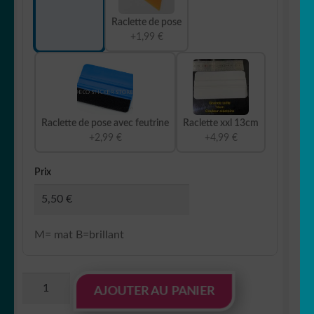
Raclette de pose
+1,99 €
Raclette de pose avec feutrine
Raclette xxl 13cm
+2,99 €
+4,99 €
Prix
M= mat B=brillant
quantité
AJOUTER AU PANIER
de