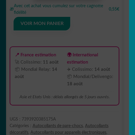
Sticker
Avec cet achat vous cumulez sur votre cagnotte
autocollant
🎁
0,55€
fidélité
tailles
et
VOIR MON PANIER
couleur
au
choix
mon
📍 France estimation
🌍 International
ami
🚀 Colissimo:
11 août
estimation
Totoro
📦 Mondial Relay:
14
✈️ Colissimo:
14 août
août
📦 Mondial/Delivengo:
18 août
Asie et Etats Unis : délais allongés de 5 jours ouvrés.
UGS :
7393920385175A
Catégories :
Autocollants de pare-chocs
,
Autocollants
décoratifs
,
Autocollants pour appareils électroniques
,