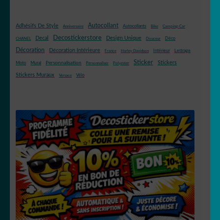
Autocollant
Adhésifs De Style
Autocollants
Anniversaire
Bike
Camping-Car
Decostickerstore
Decal
Design Unique
Déco
CHANEL
Douceur
Décoration
Décoration Intérieure
Intérieur
Lettrage
France
Harley Davidson
Sticker
Stickers
Mural
Personnalisation
Moto
Personnaliser
Polyester
Stickers Muraux
Vélo
Versace