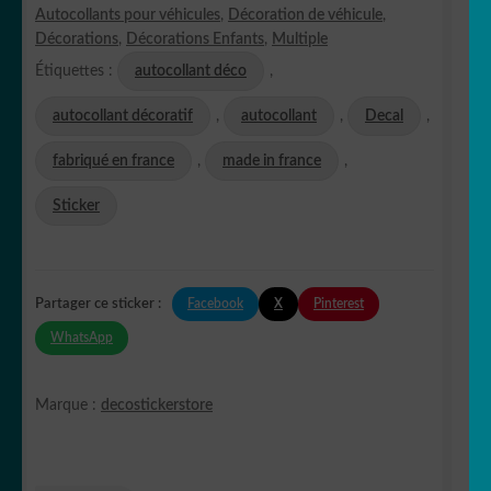
Autocollants pour véhicules
,
Décoration de véhicule
,
Décorations
,
Décorations Enfants
,
Multiple
Étiquettes :
autocollant déco
,
autocollant décoratif
,
autocollant
,
Decal
,
fabriqué en france
,
made in france
,
Sticker
Facebook
X
Pinterest
Partager ce sticker :
WhatsApp
Marque :
decostickerstore