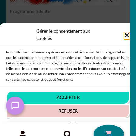
Programme fidélité
Gérer le consentement aux
RCS Bergerac SIREN 751
149535
cookies
Pour offrir les meilleures expériences, nous utilisons des technologies telles
que les cookies pour stocker et/ou accéder aux informations des appareils. Le
fait de consentir à ces technologies nous permettra de traiter des données
telles que le comportement de navigation ou les ID uniques sur ce site. Le fait
de ne pas consentir ou de retirer son consentement peut avoir un effet négatif
© DecoStickerStore 2026
sur certaines caractéristiques et fonctions.
Politique de confidentialité
Built with
In order to provide you with a better service, our
WooCommerce
.
website is restructuring its languages - Afin de vous
ACCEPTER
donner un meilleur service, notre site restructure ses
langues
REFUSER
Ignorer
VOIR LES PRÉFÉRENCES
Recherche
RECHERCHE
0