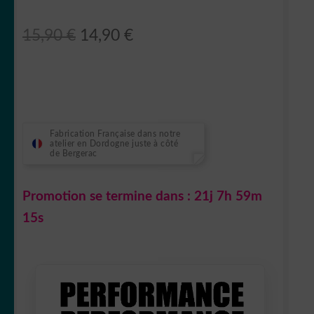
Le
Le
15,90
€
14,90
€
prix
prix
initial
actuel
était :
est :
15,90 €.
14,90 €.
Fabrication Française dans notre
atelier en Dordogne juste à côté
de Bergerac
Promotion se termine dans :
21j 7h 59m
14s