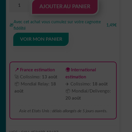
quantité
AJOUTER AU PANIER
de
Stickers
Avec cet achat vous cumulez sur votre cagnotte
Autocollants
🎁
1,49€
fidélité
pour
votre
VOIR MON PANIER
moto
Honda
VTR
sp1
📍 France estimation
🌍 International
🚀 Colissimo:
13 août
estimation
📦 Mondial Relay:
18
✈️ Colissimo:
18 août
août
📦 Mondial/Delivengo:
20 août
Asie et Etats Unis : délais allongés de 5 jours ouvrés.