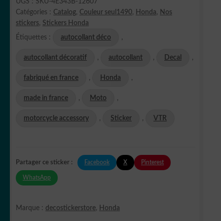
UGS :
SKU-4E343B-12607
Catégories :
Catalog
,
Couleur seul1490
,
Honda
,
Nos
stickers
,
Stickers Honda
Étiquettes :
autocollant déco
,
autocollant décoratif
,
autocollant
,
Decal
,
fabriqué en france
,
Honda
,
made in france
,
Moto
,
motorcycle accessory
,
Sticker
,
VTR
Facebook
X
Pinterest
Partager ce sticker :
WhatsApp
Marque :
decostickerstore
,
Honda