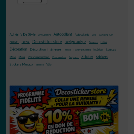
Autocollant
Adhésifs De Style
Autocollants
Anniversaire
Bike
Camping-Car
Decostickerstore
Decal
Design Unique
Déco
CHANEL
Douceur
Décoration
Décoration Intérieure
Intérieur
Lettrage
France
Harley Davidson
Sticker
Stickers
Mural
Personnalisation
Moto
Personnaliser
Polyester
Stickers Muraux
Vélo
Versace