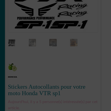
Votre espace
LE
MENU
ENFANT
Stickers Autocollants pour votre
moto Honda VTR sp1
Aujourd'hui, il y a 5 personne(s) intéressée(s) par cet
article.