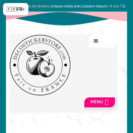
✨
10149 modèles de stickers
uniques créés avec passion depuis
14 ans
! 🚀
🇫🇷
FR
▾
Aller
Aller
MENU
à
au
la
contenu
navigation
MENU
🍏 Boutique