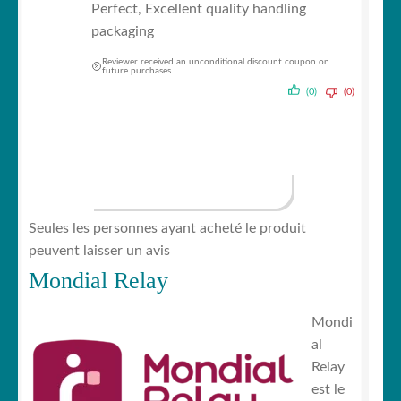
Perfect, Excellent quality handling
packaging
Reviewer received an unconditional discount coupon on
future purchases
(0)
(0)
AFFICHER PLUS D‘AVIS (41)
Seules les personnes ayant acheté le produit
peuvent laisser un avis
Mondial Relay
Mondi
al
Relay
est le