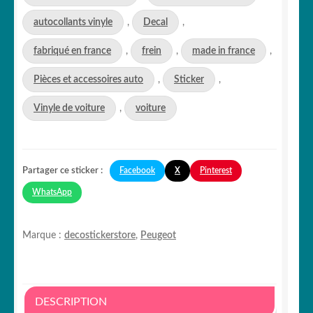
autocollants vinyle
,
Decal
,
fabriqué en france
,
frein
,
made in france
,
Pièces et accessoires auto
,
Sticker
,
Vinyle de voiture
,
voiture
Facebook
X
Pinterest
Partager ce sticker :
WhatsApp
Marque :
decostickerstore
,
Peugeot
DESCRIPTION