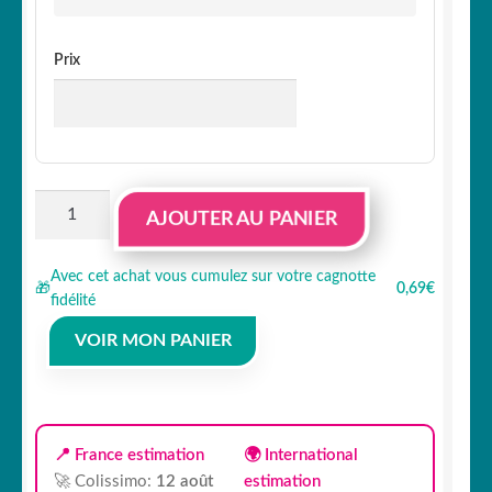
Prix
quantité
AJOUTER AU PANIER
de
Lot
Avec cet achat vous cumulez sur votre cagnotte
de
🎁
0,69€
fidélité
4
stickers
VOIR MON PANIER
étriers
de
freins
Peugeot
📍 France estimation
🌍 International
🚀 Colissimo:
12 août
estimation