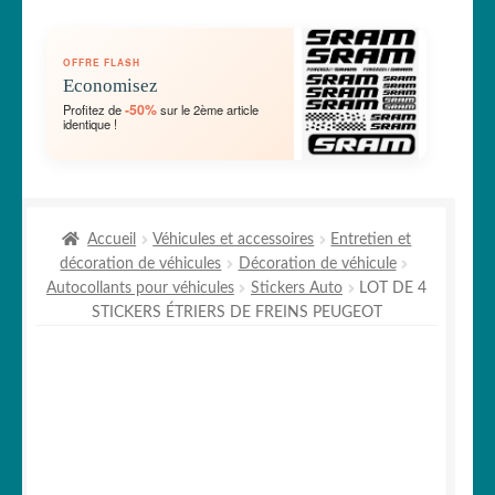
🛞 Véhicules
OFFRE FLASH
🐾 Stickers Animaux
Economisez
-50%
Profitez de
sur le 2ème article
identique !
🏡 Stickers décoration maison
Lettrage et kits
Accueil
Véhicules et accessoires
Entretien et
🖨 3D et divers
décoration de véhicules
Décoration de véhicule
Autocollants pour véhicules
Stickers Auto
LOT DE 4
🐣 Décoration chambre Enfants
STICKERS ÉTRIERS DE FREINS PEUGEOT
Générateur de sticker
☕ Mugs
Fait au Japon 🇯🇵