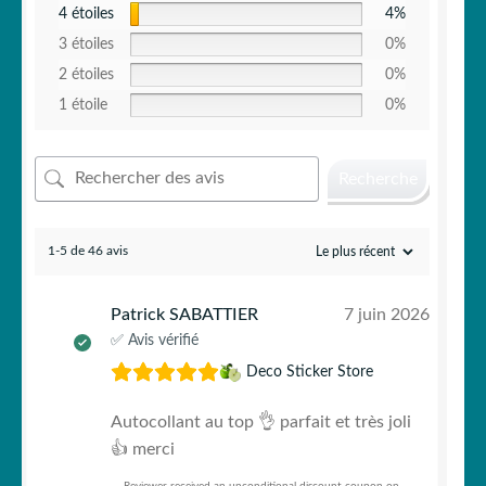
4 étoiles
4%
3 étoiles
0%
2 étoiles
0%
1 étoile
0%
Recherche
1-5 de 46 avis
Patrick SABATTIER
7 juin 2026
✅ Avis vérifié
Deco Sticker Store
Autocollant au top 👌 parfait et très joli
👍 merci
Reviewer received an unconditional discount coupon on