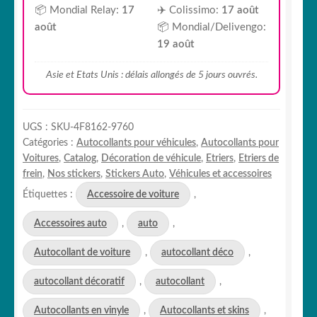
📦 Mondial Relay:
17
✈️ Colissimo:
17 août
août
📦 Mondial/Delivengo:
19 août
Asie et Etats Unis : délais allongés de 5 jours ouvrés.
UGS :
SKU-4F8162-9760
Catégories :
Autocollants pour véhicules
,
Autocollants pour
Voitures
,
Catalog
,
Décoration de véhicule
,
Etriers
,
Etriers de
frein
,
Nos stickers
,
Stickers Auto
,
Véhicules et accessoires
Étiquettes :
Accessoire de voiture
,
Accessoires auto
,
auto
,
Autocollant de voiture
,
autocollant déco
,
autocollant décoratif
,
autocollant
,
Autocollants en vinyle
,
Autocollants et skins
,