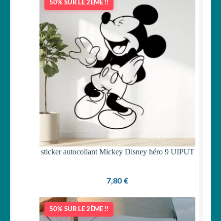
50% SUR LE 2ÈME !!
sticker autocollant Mickey Disney héro 9 UIPUT
7,80
€
50% SUR LE 2ÈME !!