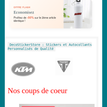
OUVRIR
🛞 Véhicules
OFFRE FLASH
LE
Economisez
MENU
OUVRIR
🐾 Stickers Animaux
-50%
Profitez de
sur le 2ème article
ENFANT
identique !
LE
MENU
OUVRIR
🏡 Stickers décoration maison
ENFANT
LE
MENU
OUVRIR
Lettrage et kits
DecoStickerStore : Stickers et Autocollants
ENFANT
LE
Personnalisés de Qualité
MENU
OUVRIR
🖨 3D et divers
ENFANT
LE
MENU
OUVRIR
🐣 Décoration chambre Enfants
ENFANT
LE
MENU
Générateur de sticker
ENFANT
Nos coups de coeur
☕ Mugs
Fait au Japon 🇯🇵