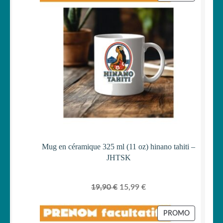
était :
est :
EN
PROMOTI
29,90 €.
24,99 €.
Mug en céramique 325 ml (11 oz) hinano tahiti –
JHTSK
Le
Le
19,90
€
15,99
€
prix
prix
initial
actuel
PRODUIT
PROMO