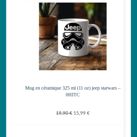
était :
est :
EN
PROMOTI
19,90 €.
15,99 €.
Mug en céramique 325 ml (11 oz) jeep starwars –
0HITC
Le
Le
19,90
€
15,99
€
prix
prix
initial
actuel
était :
est :