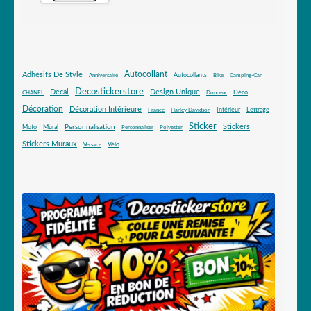
Autocollant
Adhésifs De Style
Autocollants
Anniversaire
Bike
Camping-Car
Decostickerstore
Decal
Design Unique
Déco
CHANEL
Douceur
Décoration
Décoration Intérieure
Intérieur
Lettrage
France
Harley Davidson
Sticker
Stickers
Mural
Personnalisation
Moto
Personnaliser
Polyester
Stickers Muraux
Vélo
Versace