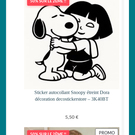
50% SUR LE 2ÈME !!
Sticker autocollant Snoopy étreint Dora
décoration decostickerstore – 3K40BT
5,50
€
PRODUIT
PROMO
50% SUR LE 2ÈME !!