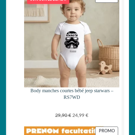
EN
PROMOTI
Body manches courtes bébé jeep starwars –
RS7WD
Le
Le
29,90
€
24,99
€
prix
prix
initial
actuel
PRODUIT
PROMO